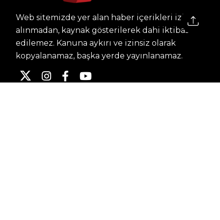
Web sitemizde yer alan haber içerikleri izin
alınmadan, kaynak gösterilerek dahi iktibas
edilemez. Kanuna aykırı ve izinsiz olarak
kopyalanamaz, başka yerde yayınlanamaz.
HABERLER
Dünya – Diplomasi
Kültür Sanat
Ekonomi – Emek
Bilim & Teknoloji
Spor