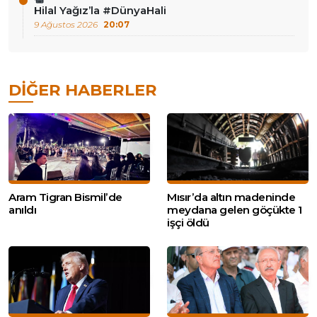
Hilal Yağız’la #DünyaHali
9 Ağustos 2026
20:07
DIĞER HABERLER
Aram Tigran Bismil’de
Mısır’da altın madeninde
anıldı
meydana gelen göçükte 1
işçi öldü