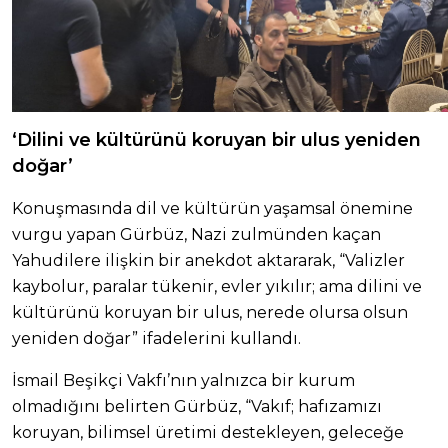
‘Dilini ve kültürünü koruyan bir ulus yeniden
doğar’
Konuşmasında dil ve kültürün yaşamsal önemine
vurgu yapan Gürbüz, Nazi zulmünden kaçan
Yahudilere ilişkin bir anekdot aktararak, “Valizler
kaybolur, paralar tükenir, evler yıkılır; ama dilini ve
kültürünü koruyan bir ulus, nerede olursa olsun
yeniden doğar” ifadelerini kullandı.
İsmail Beşikçi Vakfı’nın yalnızca bir kurum
olmadığını belirten Gürbüz, “Vakıf; hafızamızı
koruyan, bilimsel üretimi destekleyen, geleceğe