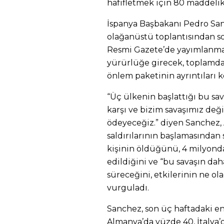
hafifletmek için 80 maddelik
İspanya Başbakanı Pedro Sa
olağanüstü toplantısından so
Resmi Gazete’de yayımlanması
yürürlüğe girecek, toplamda
önlem paketinin ayrıntıları 
“Üç ülkenin başlattığı bu sav
karşı ve bizim savaşımız deği
ödeyeceğiz.” diyen Sanchez, A
saldırılarının başlamasından
kişinin öldüğünü, 4 milyonda
edildiğini ve “bu savaşın daha
süreceğini, etkilerinin ne ol
vurguladı.
Sanchez, son üç haftadaki ene
Almanya’da yüzde 40, İtalya’d