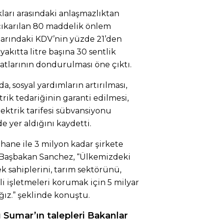
ları arasındaki anlaşmazlıktan
e çıkarılan 80 maddelik önlem
alarındaki KDV’nin yüzde 21’den
akıtta litre başına 30 sentlik
yatlarının dondurulması öne çıktı.
, sosyal yardımların artırılması,
rik tedariğinin garanti edilmesi,
elektrik tarifesi sübvansiyonu
e yer aldığını kaydetti.
hane ile 3 milyon kadar şirkete
n Başbakan Sanchez, “Ülkemizdeki
k sahiplerini, tarım sektörünü,
li işletmeleri korumak için 5 milyar
ız.” şeklinde konuştu.
 Sumar’ın talepleri Bakanlar