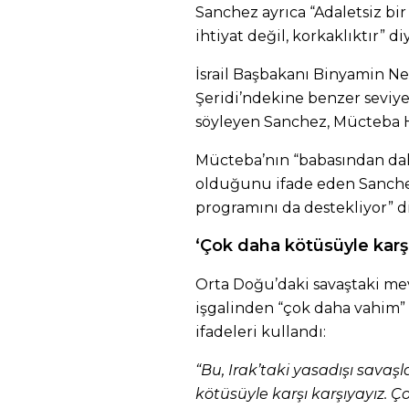
Sanchez ayrıca “Adaletsiz bir
ihtiyat değil, korkaklıktır” d
İsrail Başbakanı Binyamin 
Şeridi’ndekine benzer seviye
söyleyen Sanchez, Mücteba 
Mücteba’nın “babasından dah
olduğunu ifade eden Sanchez 
programını da destekliyor” di
‘Çok daha kötüsüyle karşı
Orta Doğu’daki savaştaki mev
işgalinden “çok daha vahim”
ifadeleri kullandı:
“Bu, Irak’taki yasadışı savaş
kötüsüyle karşı karşıyayız. 