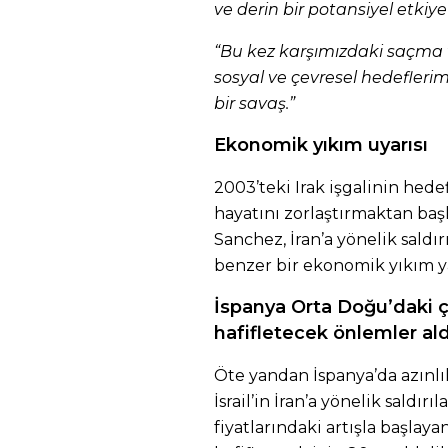
ve derin bir potansiyel etkiy
“Bu kez karşımızdaki saçma v
sosyal ve çevresel hedefler
bir savaş.”
Ekonomik yıkım uyarısı
2003’teki Irak işgalinin hede
hayatını zorlaştırmaktan baş
Sanchez, İran’a yönelik saldır
benzer bir ekonomik yıkım y
İspanya Orta Doğu’daki ç
hafifletecek önlemler ald
Öte yandan İspanya’da azınlı
İsrail’in İran’a yönelik saldır
fiyatlarındaki artışla başlay