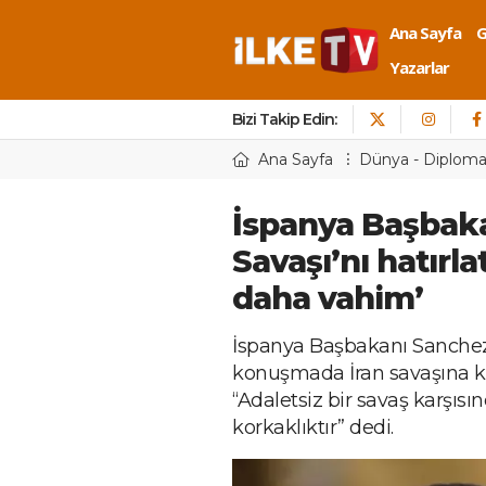
Ana Sayfa
Yazarlar
Bizi Takip Edin:
Ana Sayfa
Dünya - Diploma
İspanya Başbaka
Savaşı’nı hatırla
daha vahim’
İspanya Başbakanı Sanchez
konuşmada İran savaşına kar
“Adaletsiz bir savaş karşısı
korkaklıktır” dedi.