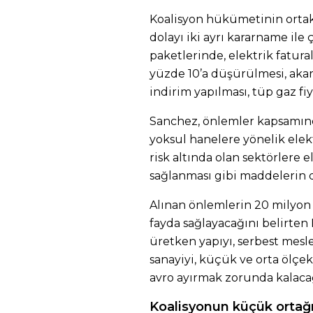
Koalisyon hükümetinin ortak
dolayı iki ayrı kararname il
paketlerinde, elektrik fatur
yüzde 10’a düşürülmesi, akary
indirim yapılması, tüp gaz fi
Sanchez, önlemler kapsamında
yoksul hanelere yönelik elekt
risk altında olan sektörlere 
sağlanması gibi maddelerin d
Alınan önlemlerin 20 milyon 
fayda sağlayacağını belirte
üretken yapıyı, serbest mesle
sanayiyi, küçük ve orta ölçek
avro ayırmak zorunda kalacağ
Koalisyonun küçük ortağı