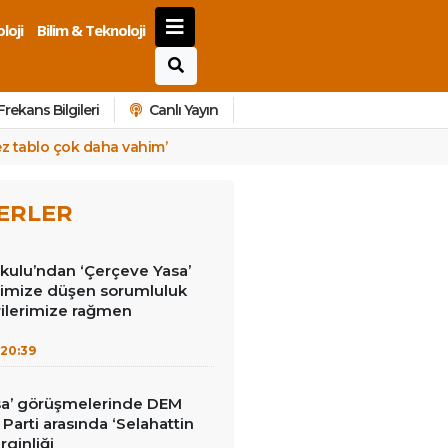
loji
Bilim & Teknoloji
Frekans Bilgileri
Canlı Yayın
kez tablo çok daha vahim’
ERLER
kulu’ndan ‘Çerçeve Yasa’
erimize düşen sorumluluk
rilerimize rağmen
20:39
sa’ görüşmelerinde DEM
İ Parti arasında ‘Selahattin
rginliği