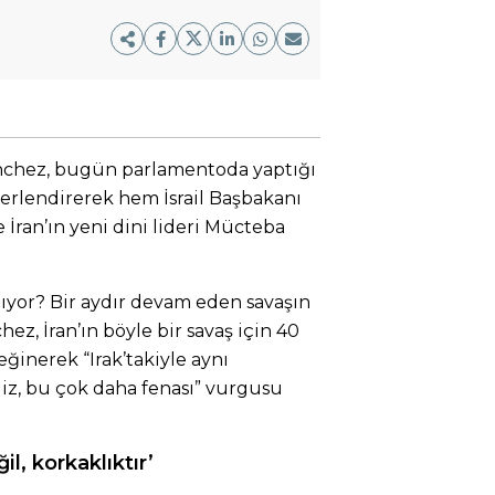
nchez, bugün parlamentoda yaptığı
erlendirerek hem İsrail Başbakanı
ran’ın yeni dini lideri Mücteba
ıyor? Bir aydır devam eden savaşın
z, İran’ın böyle bir savaş için 40
ğinerek “Irak’takiyle aynı
liz, bu çok daha fenası” vurgusu
il, korkaklıktır’