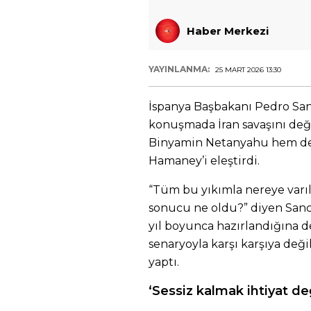
Haber Merkezi
YAYINLANMA:
25 MART 2026 13:30
İspanya Başbakanı Pedro Sa
konuşmada İran savaşını değ
Binyamin Netanyahu hem de İ
Hamaney’i eleştirdi.
“Tüm bu yıkımla nereye varıl
sonucu ne oldu?” diyen Sanche
yıl boyunca hazırlandığına de
senaryoyla karşı karşıya deği
yaptı.
‘Sessiz kalmak ihtiyat değ