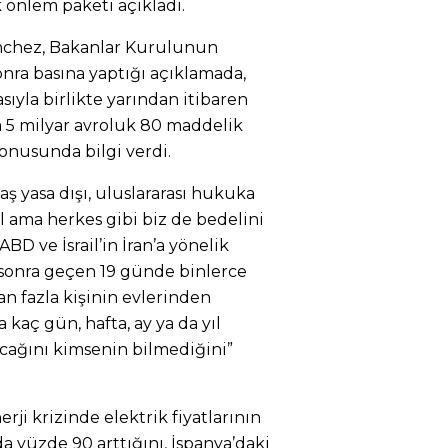
 önlem paketi açıkladı.
nchez, Bakanlar Kurulunun
nra basına yaptığı açıklamada,
yla birlikte yarından itibaren
 5 milyar avroluk 80 maddelik
konusunda bilgi verdi.
aş yasa dışı, uluslararası hukuka
l ama herkes gibi biz de bedelini
BD ve İsrail’in İran’a yönelik
 sonra geçen 19 günde binlerce
n fazla kişinin evlerinden
 kaç gün, hafta, ay ya da yıl
acağını kimsenin bilmediğini”
rji krizinde elektrik fiyatlarının
a yüzde 90 arttığını, İspanya’daki