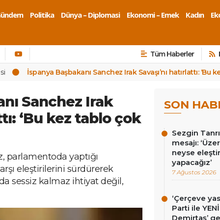
Gündem
Politika
Dünya – Diplomasi
Ekonomi – Emek
Kadın
Eko
Tüm Haberler
si
İspanya Başbakanı Sanchez Irak Savaşı’nı hatırlattı: ‘Bu 
nı Sanchez Irak
SON HAB
ttı: ‘Bu kez tablo çok
Sezgin Tanrı
mesajı: ‘Üz
neyse eleşti
, parlamentoda yaptığı
yapacağız’
şı eleştirilerini sürdürerek
7 Ağustos 2026
nda sessiz kalmaz ihtiyat değil,
‘Çerçeve ya
Parti ile YEN
Demirtaş’ ge