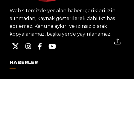
Web sitemizde yer alan haber içerikleri izin
alınmadan, kaynak gösterilerek dahi iktibas
edilemez. Kanuna aykırı ve izinsiz olarak
kopyalanamaz, başka yerde yayınlanamaz.
HABERLER
Dünya – Diplomasi
Kültür Sanat
Ekonomi – Emek
Bilim & Teknoloji
Spor