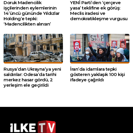
Doruk Madencilik
YENİ Parti’den ‘çerçeve
işçilerinden eylemlerinin
yasa’ teklifine ek görüş:
14’üncü gününde Yıldızlar
Meclis iradesi ve
Holding’e tepki:
demokratikleşme vurgusu
‘Madencilikten alınsın’
Rusya’dan Ukrayna’ya yeni
İran’da idamlara tepki
saldırılar: Odesa’da tarihi
gösteren yaklaşık 100 kişi
merkez hasar gördü, 2
ifadeye çağrıldı
yerleşim ele geçirildi