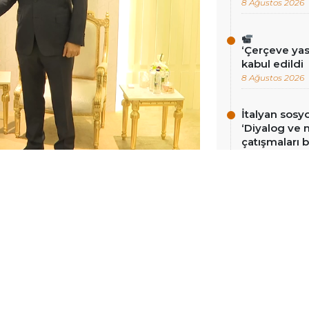
8 Ağustos 2026
‘Çerçeve ya
kabul edildi
8 Ağustos 2026
İtalyan sosy
‘Diyalog ve
çatışmaları b
8 Ağustos 2026
 Riyad’da düzenlenen İslam İşbirliği