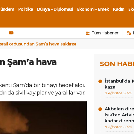
Gündem
Politika
Dünya – Diplomasi
Ekonomi – Emek
Kadın
Eko
Tüm Haberler
İsrail ordusundan Şam’a hava saldırısı
an Şam’a hava
SON HAB
İstanbul’da 1
şkenti Şam’da bir binayı hedef aldı.
kaza
ıda sivil kayıplar ve yaralılar var.
8 Ağustos 2026
Akbelen dire
Işık’tan Artv
kadar diren
8 Ağustos 2026