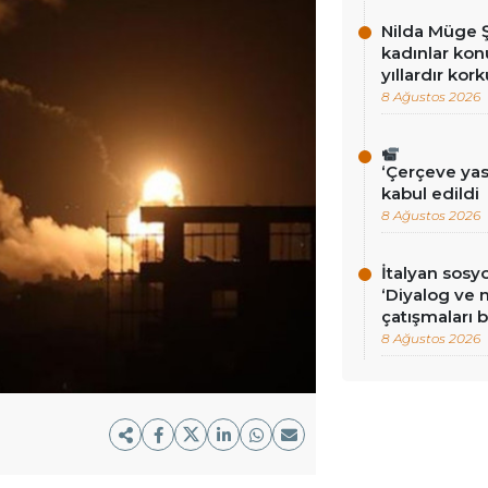
Nilda Müge Ş
kadınlar konu
yıllardır kor
8 Ağustos 2026
‘Çerçeve ya
kabul edildi
8 Ağustos 2026
İtalyan sosy
‘Diyalog ve
çatışmaları b
8 Ağustos 2026