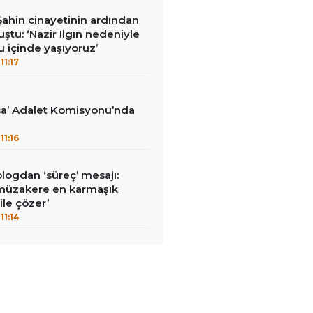
ahin cinayetinin ardından
ştu: ‘Nazir Ilgın nedeniyle
ku içinde yaşıyoruz’
11:17
sa’ Adalet Komisyonu’nda
11:16
ologdan ‘süreç’ mesajı:
 müzakere en karmaşık
ile çözer’
11:14