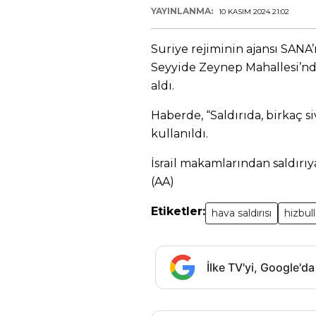
YAYINLANMA:
10 KASIM 2024 21:02
Suriye rejiminin ajansı SANA’
Seyyide Zeynep Mahallesi’nde
aldı.
Haberde, “Saldırıda, birkaç siv
kullanıldı.
İsrail makamlarından saldırıy
(AA)
Etiketler:
hava saldırısı
hizbul
İlke TV'yi, Google'da