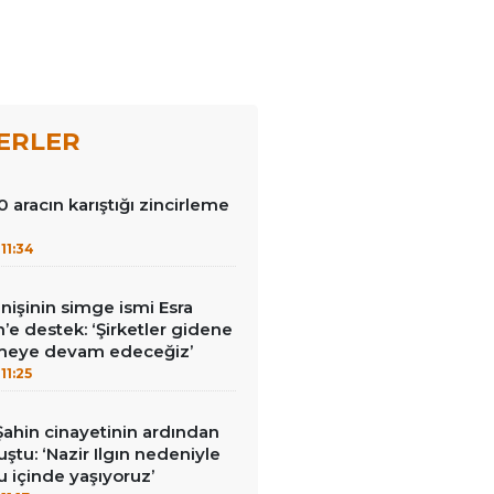
ERLER
0 aracın karıştığı zincirleme
11:34
nişinin simge ismi Esra
in’e destek: ‘Şirketler gidene
meye devam edeceğiz’
11:25
ahin cinayetinin ardından
ştu: ‘Nazir Ilgın nedeniyle
ku içinde yaşıyoruz’