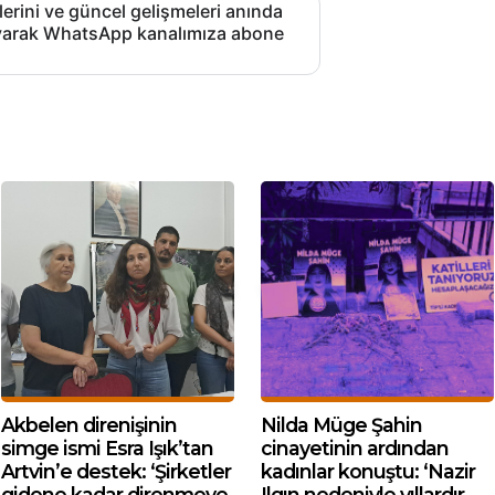
lerini ve güncel gelişmeleri anında
layarak WhatsApp kanalımıza abone
Akbelen direnişinin
Nilda Müge Şahin
simge ismi Esra Işık’tan
cinayetinin ardından
Artvin’e destek: ‘Şirketler
kadınlar konuştu: ‘Nazir
gidene kadar direnmeye
Ilgın nedeniyle yıllardır