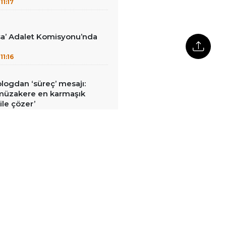
11:17
sa’ Adalet Komisyonu’nda
11:16
ologdan ‘süreç’ mesajı:
 müzakere en karmaşık
ile çözer’
11:14