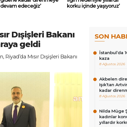
devam edeceğiz’
korku içinde yaşıyoruz’
ır Dışişleri Bakanı
SON HAB
araya geldi
İstanbul’da 1
, Riyad’da Mısır Dışişleri Bakanı
kaza
8 Ağustos 2026
Akbelen dire
Işık’tan Artv
kadar diren
8 Ağustos 2026
Nilda Müge Ş
kadınlar konu
yıllardır kor