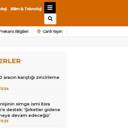
loji
Bilim & Teknoloji
Frekans Bilgileri
Canlı Yayın
ERLER
0 aracın karıştığı zincirleme
11:34
nişinin simge ismi Esra
in’e destek: ‘Şirketler gidene
meye devam edeceğiz’
11:25