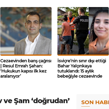
Cezaevinden barış çağrısı
İsviçre’nin sınır dışı ettiği
| Resul Emrah Şahan:
Bahar Yalçınkaya
‘Hukukun kapısı ilk kez
tutuklandı: 15 aylık
aralanıyor’
bebeğiyle cezaevinde
iv ve Şam ‘doğrudan’
SON HAB