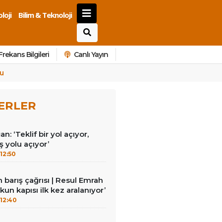
loji
Bilim & Teknoloji
Frekans Bilgileri
Canlı Yayın
du
ERLER
: ‘Teklif bir yol açıyor,
 yolu açıyor’
12:50
barış çağrısı | Resul Emrah
un kapısı ilk kez aralanıyor’
12:40