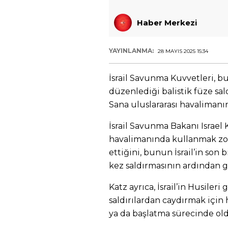
Haber Merkezi
YAYINLANMA:
28 MAYIS 2025 15:34
İsrail Savunma Kuvvetleri, bu
düzenlediği balistik füze sald
Sana uluslararası havalimanın
İsrail Savunma Bakanı Israel 
havalimanında kullanmak zor
ettiğini, bunun İsrail’in son
kez saldırmasının ardından ge
Katz ayrıca, İsrail’in Husiler
saldırılardan caydırmak için 
ya da başlatma sürecinde old