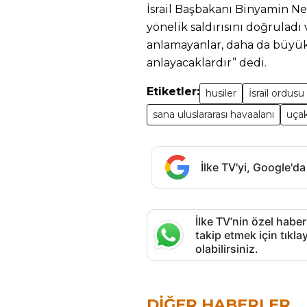
İsrail Başbakanı Binyamin N
yönelik saldırısını doğrulad
anlamayanlar, daha da büyük
anlayacaklardır” dedi.
Etiketler:
husiler
İsrail ordusu
sana uluslararası havaalanı
uça
İlke TV'yi, Google'da
İlke TV’nin özel haber
takip etmek için tık
olabilirsiniz.
DIĞER HABERLER