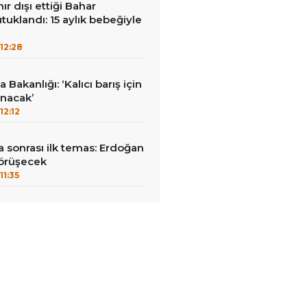
nır dışı ettiği Bahar
tuklandı: 15 aylık bebeğiyle
12:28
 Bakanlığı: ‘Kalıcı barış için
ınacak’
12:12
 sonrası ilk temas: Erdoğan
görüşecek
11:35