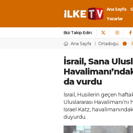
Ana Sayfa
Yazarlar
Bizi Takip Edin:
Ana Sayfa
Ortadoğu
İsrail, Sana Ulus
Havalimanı’ndak
da vurdu
İsrail, Husilerin geçen hafta
Uluslararası Havalimanı’nı 
Israel Katz, havalimanındak
duyurdu.