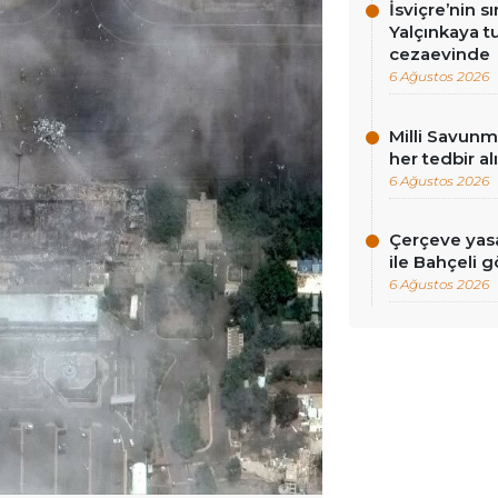
İsviçre’nin sı
Yalçınkaya tu
cezaevinde
6 Ağustos 2026
Milli Savunma
her tedbir al
6 Ağustos 2026
Çerçeve yasa
ile Bahçeli 
6 Ağustos 2026