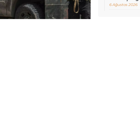
6 Ağustos 2026
CELLENME:
28 MAYIS 2025 01:25
güvenliğe odaklanan doğrudan
irtiliyor. Geçici Şam yönetimi bu
şmeleri doğrularken Reuters,
rinde, taraflar arasında doğrudan
rdı.
naklara dayandırdığı
haberine
göre,