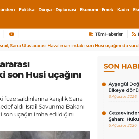
Gündem
Politika
Dünya – Diplomasi
Ekonomi – Emek
Kadın
Eko
Tüm Haberler
İsrail, Sana Uluslararası Havalimanı’ndaki son Husi uçağını da vur
lararası
SON HAB
i son Husi uçağını
Ayşegül Doğan
ülkeye dönüş
6 Ağustos 2026
ki füze saldırılarına karşılık Sana
hedef aldı. İsrail Savunma Bakanı
Cezaevinden 
i son uçağın imha edildiğini
Şahan: ‘Hukuk
6 Ağustos 2026