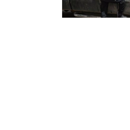
Haber Merkezi
YAYINLANMA:
GÜN
27 MAYIS 2025 20:12
Tel Aviv ile Şam arasında, 
görüşmeler gerçekleştiği bel
ayın başlarında dolaylı görü
kaynaklara dayandırdığı habe
görüşmelerin olduğunu akta
Reuters’ın konuya yakın kay