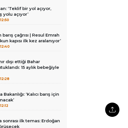
: ‘Teklif bir yol açıyor,
 yolu açıyor’
12:50
barış çağrısı | Resul Emrah
un kapısı ilk kez aralanıyor’
12:40
nır dışı ettiği Bahar
tuklandı: 15 aylık bebeğiyle
12:28
 Bakanlığı: ‘Kalıcı barış için
ınacak’
12:12
 sonrası ilk temas: Erdoğan
görüşecek