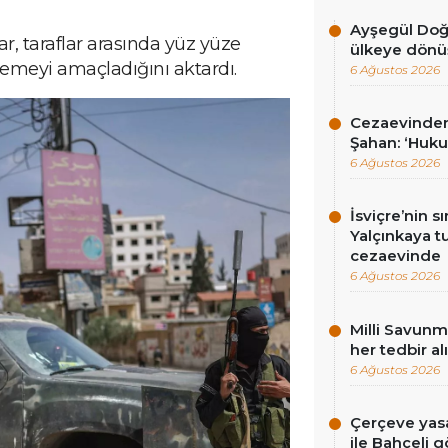
Ayşegül Doğan
, taraflar arasında yüz yüze
ülkeye dönüş
emeyi amaçladığını aktardı.
6 Ağustos 2026
Cezaevinden 
Şahan: ‘Hukuk
6 Ağustos 2026
İsviçre’nin sı
Yalçınkaya tu
cezaevinde
6 Ağustos 2026
Milli Savunma
her tedbir al
6 Ağustos 2026
Çerçeve yasa
ile Bahçeli 