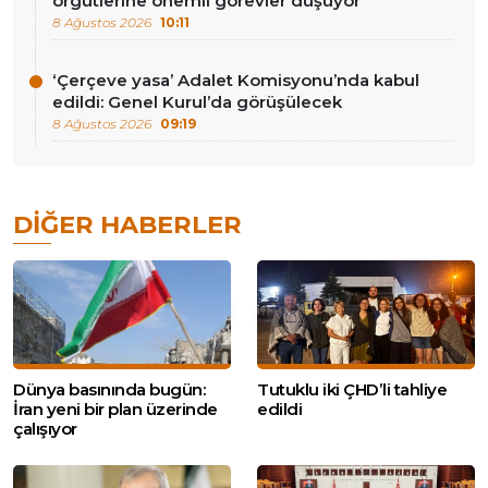
örgütlerine önemli görevler düşüyor’
8 Ağustos 2026
10:11
‘Çerçeve yasa’ Adalet Komisyonu’nda kabul
edildi: Genel Kurul’da görüşülecek
8 Ağustos 2026
09:19
DIĞER HABERLER
Dünya basınında bugün:
Tutuklu iki ÇHD’li tahliye
İran yeni bir plan üzerinde
edildi
çalışıyor