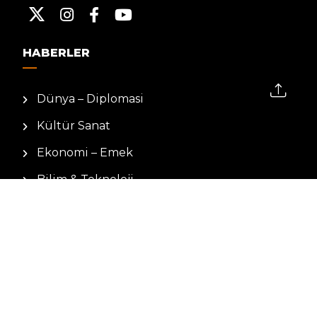
HABERLER
Dünya – Diplomasi
Kültür Sanat
Ekonomi – Emek
Bilim & Teknoloji
Spor
KVKK BILGILENDIRMESI
Kamera Aydınlatma Metni
Hizmet Şartları