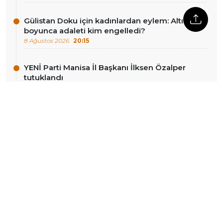
Gülistan Doku için kadınlardan eylem: Altı yıl
boyunca adaleti kim engelledi?
8 Ağustos 2026
20:15
YENİ Parti Manisa İl Başkanı İlksen Özalper
tutuklandı
8 Ağustos 2026
18:48
DIĞER HABERLER
Gündem çerçeve yasa
YENİ Parti Manisa İl
Örgütü’nden İlksen