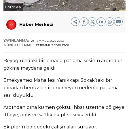
Foto:
AA
Haber Merkezi
YAYINLANMA:
23 TEMMUZ 2025 22:32
GÜNCELLENME:
23 TEMMUZ 2025 23:06
Beyoğlu’ndaki bir binada patlama sesinin ardından
çökme meydana geldi.
Emekyemez Mahallesi Yanıkkapı Sokak’taki bir
binadan henüz belirlenemeyen nedenle patlama
sesi duyuldu.
Ardından bina kısmen çöktü. İhbar üzerine bölgeye
itfaiye, polis ve sağlık ekipleri sevk edildi.
Ekiplerin bölgedeki çalışmaları sürüyor.