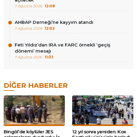
7 Ağustos 2026
12:08
AHBAP Derneği’ne kayyım atandı
7 Ağustos 2026
12:02
Feti Yıldız’dan IRA ve FARC örnekli ‘geçiş
dönemi’ mesajı
7 Ağustos 2026
11:33
DIĞER HABERLER
Bingöl’de köylüler JES
12 yıl sonra yeniden: Kox