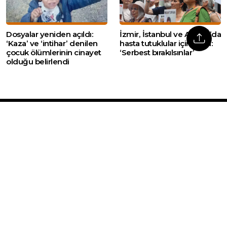
Dosyalar yeniden açıldı:
İzmir, İstanbul ve Ankara’da
‘Kaza’ ve ‘intihar’ denilen
hasta tutuklular için çağrı:
çocuk ölümlerinin cinayet
‘Serbest bırakılsınlar’
olduğu belirlendi
Web sitemizde yer alan haber içerikleri izin
alınmadan, kaynak gösterilerek dahi iktibas
edilemez. Kanuna aykırı ve izinsiz olarak
kopyalanamaz, başka yerde yayınlanamaz.