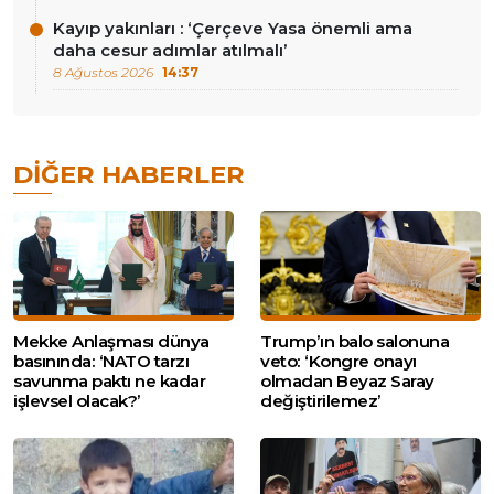
Kayıp yakınları : ‘Çerçeve Yasa önemli ama
daha cesur adımlar atılmalı’
8 Ağustos 2026
14:37
DIĞER HABERLER
Mekke Anlaşması dünya
Trump’ın balo salonuna
basınında: ‘NATO tarzı
veto: ‘Kongre onayı
savunma paktı ne kadar
olmadan Beyaz Saray
işlevsel olacak?’
değiştirilemez’