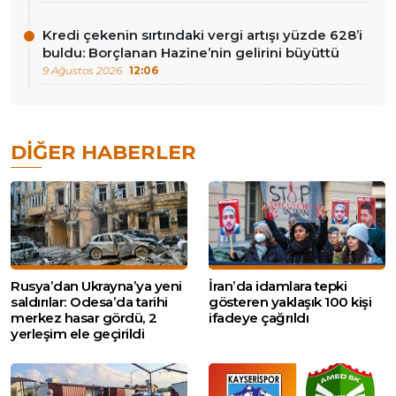
Kredi çekenin sırtındaki vergi artışı yüzde 628’i
buldu: Borçlanan Hazine’nin gelirini büyüttü
9 Ağustos 2026
12:06
DIĞER HABERLER
Rusya’dan Ukrayna’ya yeni
İran’da idamlara tepki
saldırılar: Odesa’da tarihi
gösteren yaklaşık 100 kişi
merkez hasar gördü, 2
ifadeye çağrıldı
yerleşim ele geçirildi