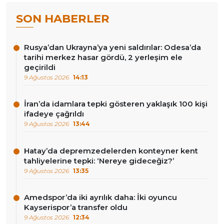
SON HABERLER
Rusya’dan Ukrayna’ya yeni saldırılar: Odesa’da
tarihi merkez hasar gördü, 2 yerleşim ele
geçirildi
9 Ağustos 2026
14:13
İran’da idamlara tepki gösteren yaklaşık 100 kişi
ifadeye çağrıldı
9 Ağustos 2026
13:44
Hatay’da depremzedelerden konteyner kent
tahliyelerine tepki: ‘Nereye gideceğiz?’
9 Ağustos 2026
13:35
Amedspor’da iki ayrılık daha: İki oyuncu
Kayserispor’a transfer oldu
9 Ağustos 2026
12:34