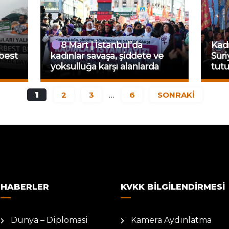
8 Mart | İstanbul’da
Kad
rbest
kadınlar savaşa, şiddete ve
Suri
yoksulluğa karşı alanlarda
tutu
1
2
3
…
6
SONRAKİ
HABERLER
KVKK BILGILENDIRMESI
Dünya – Diplomasi
Kamera Aydınlatma