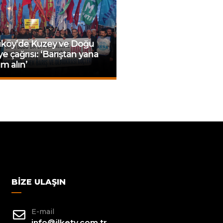
ıköy’de Kuzey ve Doğu
ye çağrısı: ‘Barıştan yana
m alın’
BIZE ULAŞIN
E-mail
info@ilketv.com.tr