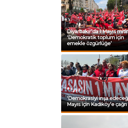
Diyarbakır’da 1 Mayıs miti
‘Demokratik toplum için
emekle özgürlüğe’
‘Demokrasiyi inşa edeceğiz
Mayıs için Kadıköy’e çağrı