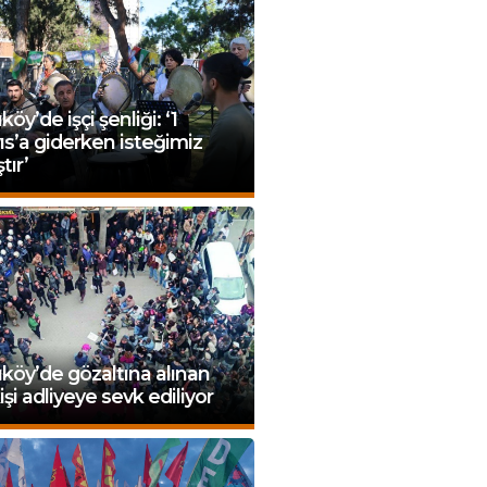
köy’de işçi şenliği: ‘1
s’a giderken isteğimiz
tır’
köy’de gözaltına alınan
işi adliyeye sevk ediliyor