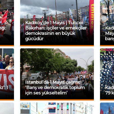
Kadıköy’de 1 Mayıs | Tuncer
ngi:
Bakırhan: İşçiler ve emekçiler
Kadı
demokrasinin en büyük
Mayı
gücüdür
barış
İstanbul’da 1 Mayıs çağrısı:
’: 1
‘Barış ve demokratik toplum
Kadı
için ses yükseltelim’
79 k