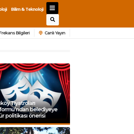
loji
Bilim & Teknoloji
Frekans Bilgileri
Canlı Yayın
köy Tiyatroları
tformu’ndan belediyeye
ür politikası önerisi