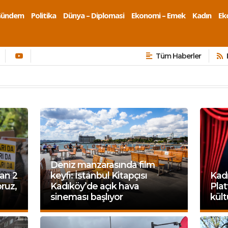
Gündem
Politika
Dünya – Diplomasi
Ekonomi – Emek
Kadın
Eko
Tüm Haberler
Deniz manzarasında film
an 2
keyfi: İstanbul Kitapçısı
Kadı
ruz,
Kadıköy’de açık hava
Pla
sineması başlıyor
kült