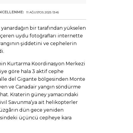
NCELLENME:
11 AĞUSTOS 2025 13:45
e yanardağın bir tarafından yükselen
çeren uydu fotoğrafları internette
yangının şiddetini ve cephelerin
i.
i’nin Kurtarma Koordinasyon Merkezi
giye göre hala 3 aktif cephe
alle del Gigante bölgesinden Monte
yen ve Canadair yangın söndürme
 hat. Kraterin güney yamacındaki
ivil Savunma’ya ait helikopterler
Rüzgârın dün gece yeniden
gesindeki üçüncü cepheye kara