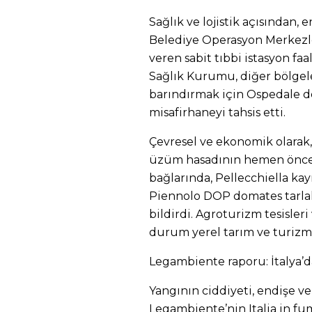
Sağlık ve lojistik açısından,
Belediye Operasyon Merkezle
veren sabit tıbbi istasyon faa
Sağlık Kurumu, diğer bölgel
barındırmak için Ospedale d
misafirhaneyi tahsis etti.
Çevresel ve ekonomik olarak, İ
üzüm hasadının hemen önce
bağlarında, Pellecchiella ka
Piennolo DOP domates tarlal
bildirdi. Agroturizm tesisleri
durum yerel tarım ve turizm ü
Legambiente raporu: İtalya’d
Yangının ciddiyeti, endişe ve
Legambiente’nin Italia in fu