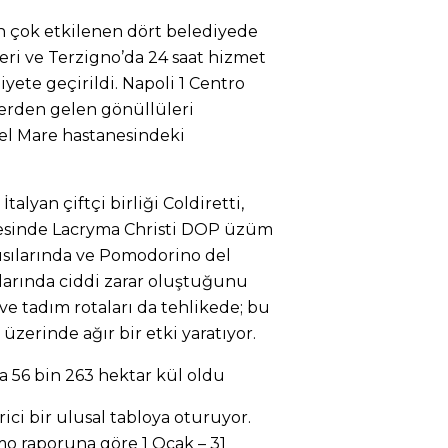
 en çok etkilenen dört belediyede
ri ve Terzigno’da 24 saat hizmet
liyete geçirildi. Napoli 1 Centro
erden gelen gönüllüleri
el Mare hastanesindeki
talyan çiftçi birliği Coldiretti,
sinde Lacryma Christi DOP üzüm
yısılarında ve Pomodorino del
arında ciddi zarar oluştuğunu
 ve tadım rotaları da tehlikede; bu
zerinde ağır bir etki yaratıyor.
a 56 bin 263 hektar kül oldu
rici bir ulusal tabloya oturuyor.
mo raporuna göre 1 Ocak – 31