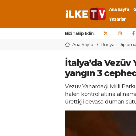
Ana Sayfa
Yazarlar
Bizi Takip Edin:
Ana Sayfa
Dünya - Diploma
İtalya’da Vezüv
yangın 3 cephe
Vezüv Yanardağı Milli Par
halen kontrol altına alınama
ürettiği devasa duman sütu