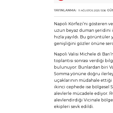
YAYINLANMA:
GÜ
11 AĞUSTOS 2025 13:36
Napoli Körfezi’ni gösteren v
uzun beyaz duman şeridini i
hızla yayıldı. Bu görüntüler 
genişliğini gözler önüne serd
Napoli Valisi Michele di Bar
toplantısı sonrası verdiği bil
bulunuyor: Bunlardan biri V
Somma yönüne doğru ilerle
uçaklarının müdahale ettiği
ikinci cephede ise bölgesel S
alevlerle mücadele ediyor. 
alevlendirdiği Vicinale böl
ekipleri sevk edildi.