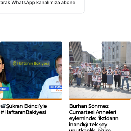
layarak WhatsApp kanalımıza abone
Şükran Ekinci’yle
Burhan Sönmez
#HaftanınBakiyesi
Cumartesi Anneleri
eyleminde: ‘İktidarın
inandığı tek şey
unutkanlık, bizim