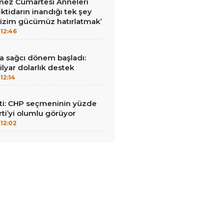
ez Cumartesi Anneleri
ktidarın inandığı tek şey
bizim gücümüz hatırlatmak’
12:46
a sağcı dönem başladı:
lyar dolarlık destek
12:14
i: CHP seçmeninin yüzde
rti’yi olumlu görüyor
12:02