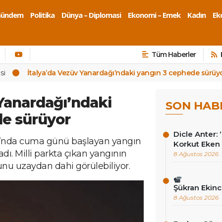
Gündem
Politika
Dünya – Diplomasi
Ekonomi – Emek
Kadın
Eko
Tüm Haberler
si
İtalya’da Vezüv Yanardağı’ndaki yangın 3 cephede sürüy
 Yanardağı’ndaki
SON HAB
de sürüyor
Dicle Anter:
kı’nda cuma günü başlayan yangın
Korkut Eken 
dı. Milli parkta çıkan yangının
8 Ağustos 2026
nu uzaydan dahi görülebiliyor.
Şükran Ekinc
8 Ağustos 2026