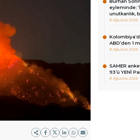
Burhan Sönm
eyleminde: ‘İ
unutkanlık, 
8 Ağustos 2026
Kolombiya’d
ABD’den 1 mi
8 Ağustos 2026
SAMER anket
93’ü YENİ Pa
8 Ağustos 2026