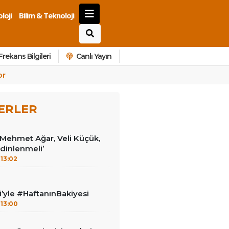
loji
Bilim & Teknoloji
Frekans Bilgileri
Canlı Yayın
or
ERLER
 ‘Mehmet Ağar, Veli Küçük,
dinlenmeli’
13:02
i’yle #HaftanınBakiyesi
13:00