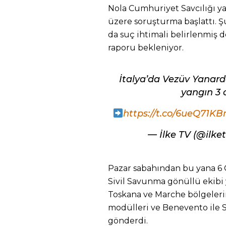
Nola Cumhuriyet Savcılığı ya
üzere soruşturma başlattı. Ş
da suç ihtimali belirlenmiş d
raporu bekleniyor.
İtalya’da Vezüv Yanar
yangın 3 
https://t.co/6ueQ71K
— İlke TV (@ilke
Pazar sabahından bu yana 6 C
Sivil Savunma gönüllü ekibi 
Toskana ve Marche bölgeler
modülleri ve Benevento ile S
gönderdi.