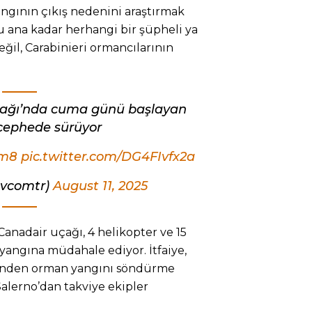
ngının çıkış nedenini araştırmak
u ana kadar herhangi bir şüpheli ya
eğil, Carabinieri ormancılarının
dağı’nda cuma günü başlayan
cephede sürüyor
Bm8
pic.twitter.com/DG4FIvfx2a
tvcomtr)
August 11, 2025
anadair uçağı, 4 helikopter ve 15
yangına müdahale ediyor. İtfaiye,
inden orman yangını söndürme
alerno’dan takviye ekipler