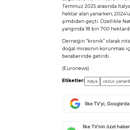
Temmuz 2025 arasında İtalya
hektar alan yanarken, 202
şimdiden geçti. Özellikle N
yangında 18 bin 700 hektarda
Derneğin “kronik” olarak nite
doğal mirasının korunması iç
beraberinde getirdi.
(Euronews)
Etiketler:
italya
vezüv yanard
İlke TV'yi, Google'da
İlke TV’nin özel haber