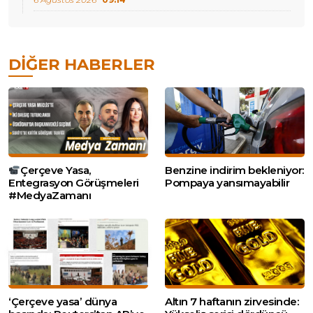
DIĞER HABERLER
Çerçeve Yasa,
Benzine indirim bekleniyor:
Entegrasyon Görüşmeleri
Pompaya yansımayabilir
#MedyaZamanı
‘Çerçeve yasa’ dünya
Altın 7 haftanın zirvesinde: