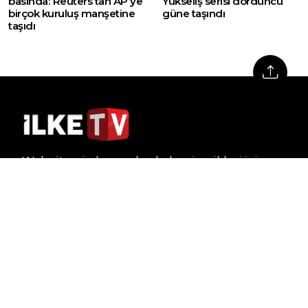
basında: Reuters’tan AP’ye
Yükseliş serisi dördüncü
birçok kuruluş manşetine
güne taşındı
taşıdı
Web sitemizde yer alan haber içerikleri izin
alınmadan, kaynak gösterilerek dahi iktibas
edilemez. Kanuna aykırı ve izinsiz olarak
kopyalanamaz, başka yerde yayınlanamaz.
HABERLER