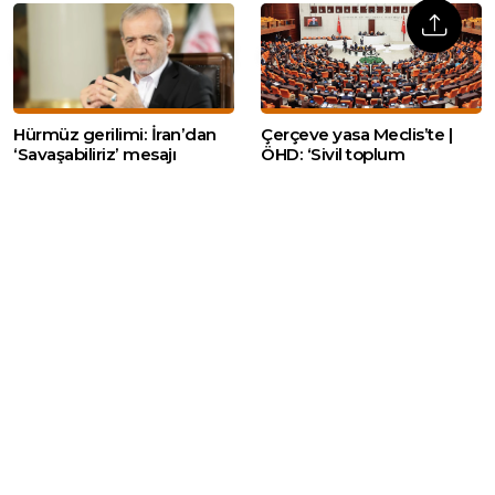
Hürmüz gerilimi: İran’dan
Çerçeve yasa Meclis’te |
‘Savaşabiliriz’ mesajı
ÖHD: ‘Sivil toplum
örgütlerine önemli
görevler düşüyor’
Web sitemizde yer alan haber içerikleri izin
alınmadan, kaynak gösterilerek dahi iktibas
edilemez. Kanuna aykırı ve izinsiz olarak