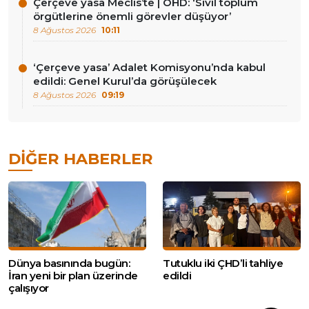
Çerçeve yasa Meclis’te | ÖHD: ‘Sivil toplum
örgütlerine önemli görevler düşüyor’
8 Ağustos 2026
10:11
‘Çerçeve yasa’ Adalet Komisyonu’nda kabul
edildi: Genel Kurul’da görüşülecek
8 Ağustos 2026
09:19
DIĞER HABERLER
Dünya basınında bugün:
Tutuklu iki ÇHD’li tahliye
İran yeni bir plan üzerinde
edildi
çalışıyor