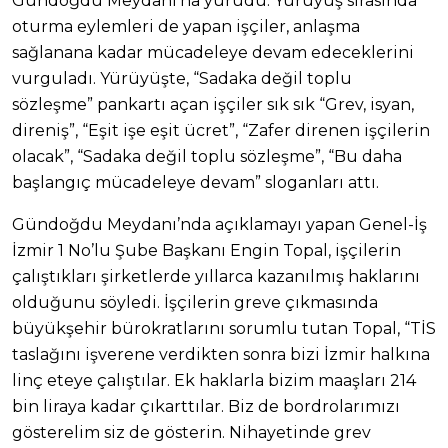
Gündoğdu Meydanı’na yürüdü. Yürüyüş sırasında
oturma eylemleri de yapan işçiler, anlaşma
sağlanana kadar mücadeleye devam edeceklerini
vurguladı. Yürüyüşte, “Sadaka değil toplu
sözleşme” pankartı açan işçiler sık sık “Grev, isyan,
direniş”, “Eşit işe eşit ücret”, “Zafer direnen işçilerin
olacak”, “Sadaka değil toplu sözleşme”, “Bu daha
başlangıç mücadeleye devam” sloganları attı.
Gündoğdu Meydanı’nda açıklamayı yapan Genel-İş
İzmir 1 No’lu Şube Başkanı Engin Topal, işçilerin
çalıştıkları şirketlerde yıllarca kazanılmış haklarını
olduğunu söyledi. İşçilerin greve çıkmasında
büyükşehir bürokratlarını sorumlu tutan Topal, “TİS
taslağını işverene verdikten sonra bizi İzmir halkına
linç eteye çalıştılar. Ek haklarla bizim maaşları 214
bin liraya kadar çıkarttılar. Biz de bordrolarımızı
gösterelim siz de gösterin. Nihayetinde grev