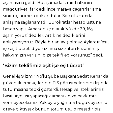
aşamasına geldi. Bu aşamada İzmir halkının
mağduriyeti fark edilince masaya çağırırlar ama
sinir uçlarımıza dokundular. Son oturumda
anlaşma sağlanamadı. Bürokratlar hesap üstüne
hesap yaptı. Ama sonuç olarak ‘yüzde 29, 16’yı
aşamıyoruz’ dediler. Artık ne dediklerini
anlayamıyoruz. Böyle bir anlayış olmaz. Aylardır ‘eşit
işe eşit ücret’ diyoruz ama siz zaten kazanılmış
hakkımızın yarısını bize teklfi ediyorsunuz” dedi.
‘Bizim teklifimiz eşit işe eşit ücret’
Genel-İş 9 İzmir No’lu Şube Başkanı Sedat Kenar da
güvenlik emekçilerinin TİS görüşmelerinin dışında
tutulmasına tepki gösterdi. Hesap ve isteklerimiz
basit. Aynı işi yapacağız ama siz bize hakkımızı
vermeyeceksiniz. Yok öyle yağma. 5 buçuk ay sonra
greve çıktıysak bunun sorumlusu o masadır biz