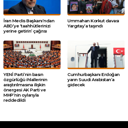
İran Meclis Başkanı’ndan
Ummahan Korkut davası
ABD’ye ‘taahhütlerinizi
Yargıtay’a taşındı
yerine getirin’ çağrısı
YENİ Parti’nin basın
Cumhurbaşkanı Erdoğan
özgürlüğü ihlallerinin
yarın Suudi Arabistan’a
araştırılmasına ilişkin
gidecek
önergesi AK Parti ve
MHP’nin oylarıyla
reddedildi