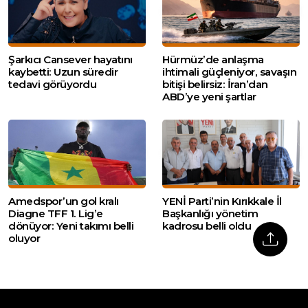
Şarkıcı Cansever hayatını
Hürmüz’de anlaşma
kaybetti: Uzun süredir
ihtimali güçleniyor, savaşın
tedavi görüyordu
bitişi belirsiz: İran’dan
ABD’ye yeni şartlar
Amedspor’un gol kralı
YENİ Parti’nin Kırıkkale İl
Diagne TFF 1. Lig’e
Başkanlığı yönetim
dönüyor: Yeni takımı belli
kadrosu belli oldu
oluyor