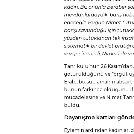
kadın. Biz onunla beraber so
meydanlardaydık, barış nöb
edeceğiz. Bugün Nimet tutukl
barışı savunduğu için tutuklan
yüzden tutuklanan tek insan
sistematik bir devlet pratiği 
vazgeçiremedi, Nimet’i de v
Tanrıkulu’nun 26 Kasım’da t
götürüldüğünü ve “örgüt üyel
Eralp, bu suçlamanın absürt
bunun farkında olduğunu ifad
mücadelesine ve Nimet Tanrı
buldu.
Dayanışma kartları gönde
Eylemin ardından kadınlar, d