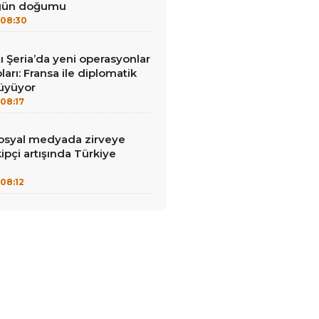
 gün doğumu
08:30
tı Şeria’da yeni operasyonlar
ları: Fransa ile diplomatik
büyüyor
08:17
syal medyada zirveye
ipçi artışında Türkiye
08:12