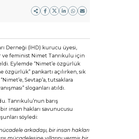
arı Derneği (İHD) kurucu üyesi,
 ve feminist Nimet Tanrıkulu için
geldi. Eylemde “Nimet’e özgürlük
e özgürlük” pankartı açılırken, sık
, “Nimet’e, Sevtap’a, tutsaklara
nışması” sloganları atıldı.
du. Tanrıkulu’nun barış
 bir insan hakları savunucusu
unları söyledi:
ücadele arkadaşı, bir insan hakları
ış mücadelesine yıllarını vermiş bir