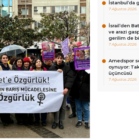
İstanbul’da
7 Ağustos 2026
İsrail’den Ba
ve arazi gasp
gerilim de 
7 Ağustos 2026
Amedspor so
oynuyor: Tak
üçüncüsü
7 Ağustos 2026