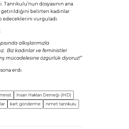
. Tanrıkulu’nun dosyasının ana
 getirildiğini belirten kadınlar
p edeceklerini vurguladı.
:
pısında alkışlarımızla
z. Biz kadınlar ve feministler
rış mücadelesine özgürlük diyoruz!”
 sona erdi.
minist
İnsan Hakları Derneği (İHD)
lar
kart gönderme
nimet tanrıkulu