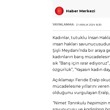
Haber Merkezi
YAYINLANMA:
21 ARALIK 2024 16:30
Kadınlar, tutuklu İnsan Hakl
insan hakları savunucusudur
Şişli Meydanı’nda bir araya 
kadınların barış mücadelesin
sık “Barış için ısrar ediyoruz”
özgürlük”, “Yaşasın kadın daya
Açıklamayı Feride Eralp oku
mücadelesine yıllarını veren
olduğunu vurgulayan Eralp, ş
“Nimet Tanrıkulu hepimizin m
savunucusu ve kadınların bar