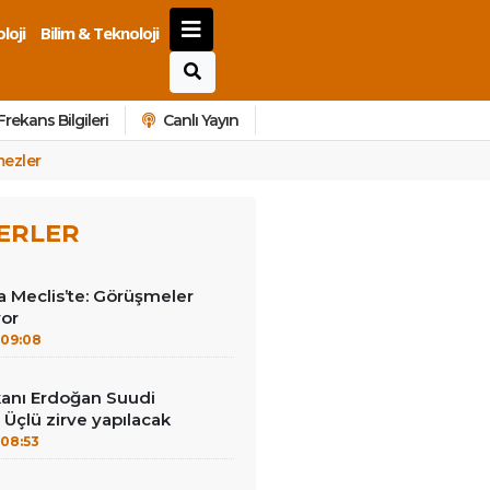
loji
Bilim & Teknoloji
Frekans Bilgileri
Canlı Yayın
mezler
ERLER
 Meclis’te: Görüşmeler
yor
09:08
anı Erdoğan Suudi
 Üçlü zirve yapılacak
08:53