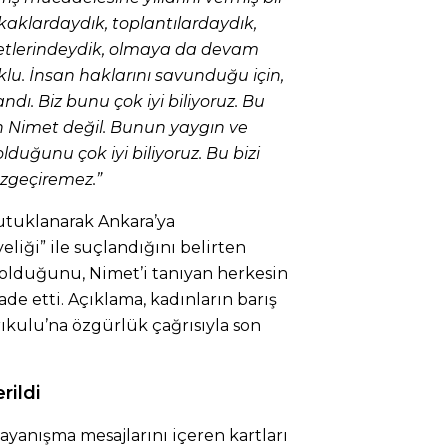
kaklardaydık, toplantılardaydık,
etlerindeydik, olmaya da devam
u. İnsan haklarını savunduğu için,
dı. Biz bunu çok iyi biliyoruz. Bu
 Nimet değil. Bunun yaygın ve
olduğunu çok iyi biliyoruz. Bu bizi
azgeçiremez.”
utuklanarak Ankara’ya
iği” ile suçlandığını belirten
 olduğunu, Nimet’i tanıyan herkesin
e etti. Açıklama, kadınların barış
kulu’na özgürlük çağrısıyla son
rildi
ayanışma mesajlarını içeren kartları