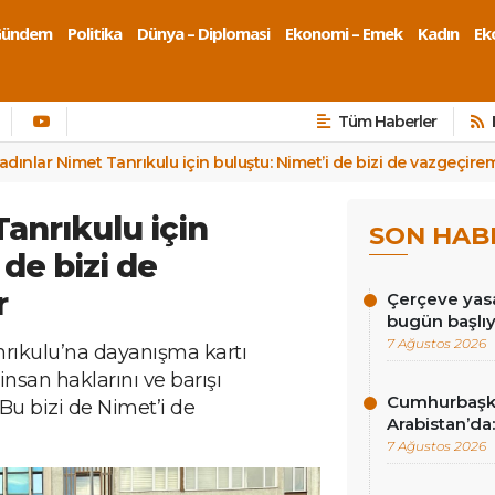
Gündem
Politika
Dünya – Diplomasi
Ekonomi – Emek
Kadın
Eko
Tüm Haberler
adınlar Nimet Tanrıkulu için buluştu: Nimet’i de bizi de vazgeçire
anrıkulu için
SON HAB
 de bizi de
r
Çerçeve yasa
bugün başlı
7 Ağustos 2026
rıkulu’na dayanışma kartı
nsan haklarını ve barışı
Cumhurbaşk
Bu bizi de Nimet’i de
Arabistan’da:
7 Ağustos 2026