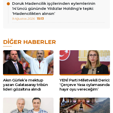
Doruk Madencilik işçilerinden eylemlerinin
14’üncü gününde Yıldızlar Holding’e tepki:
‘Madencilikten alınsın’
9 Ağustos 2026
15:13
DIĞER HABERLER
Akın Gürlek’e mektup
YENİ Parti Milletvekili Derici:
yazan Galatasaray tribün
‘Çerçeve Yasa oylamasında
lideri gözaltına alındı
hayır oyu vereceğim’