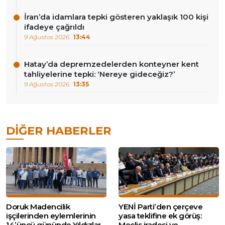
İran’da idamlara tepki gösteren yaklaşık 100 kişi
ifadeye çağrıldı
9 Ağustos 2026
13:44
Hatay’da depremzedelerden konteyner kent
tahliyelerine tepki: ‘Nereye gideceğiz?’
9 Ağustos 2026
13:35
DIĞER HABERLER
Doruk Madencilik
YENİ Parti’den çerçeve
işçilerinden eylemlerinin
yasa teklifine ek görüş:
14’üncü gününde Yıldızlar
Meclis iradesi ve