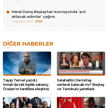
Meral Danış Beştaş’tan komisyonda ‘acil
atılacak adımlar’ çağrısı
7 Ağustos 2026
21:10
DIĞER HABERLER
Tayip Temel yazdı |
Selahattin Demirtaş
İmralı’da tek kişilik satranç:
serbest kalacak mı? Beştaş
Öcalan’ın taraflara eleştirisi
ve Tanrıkulu yanıtladı