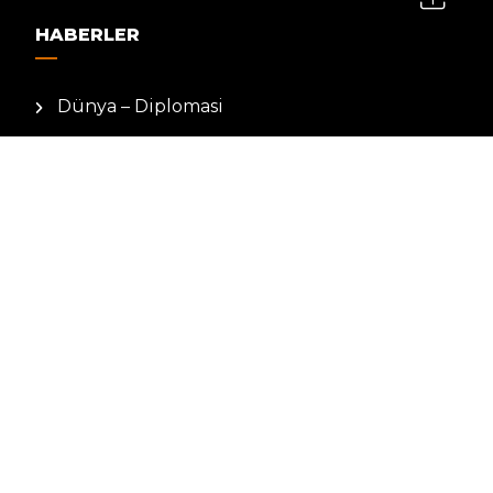
HABERLER
Dünya – Diplomasi
Kültür Sanat
Ekonomi – Emek
Bilim & Teknoloji
Spor
KVKK BILGILENDIRMESI
Kamera Aydınlatma Metni
Hizmet Şartları
Çerez Politikası