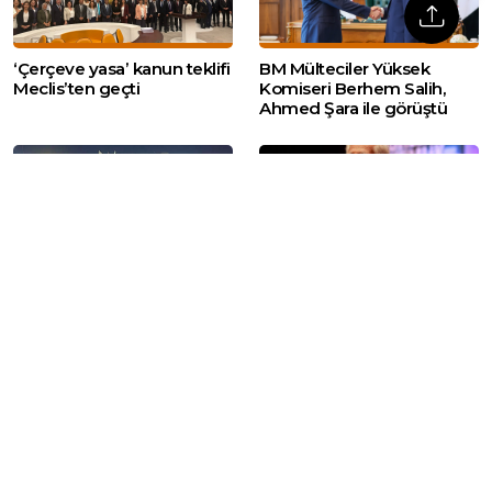
‘Çerçeve yasa’ kanun teklifi
BM Mülteciler Yüksek
Meclis’ten geçti
Komiseri Berhem Salih,
Ahmed Şara ile görüştü
Serekaniye’ye dönüş
İstanbul Tabip Odası eski
konvoyuna saldırı: Haseke
başkanı Coşkun Özdemir
ve Kobani’de protesto
yaşamını yitirdi