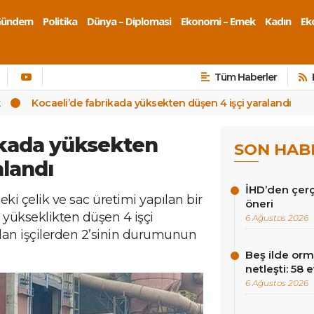
Gündem
Politika
Dünya – Diplomasi
Ekonomi – Emek
Kadın
Eko
Tüm Haberler
k
Kocaeli’de fabrikada yüksekten düşen 4 işçi yaralandı
ikada yüksekten
SON HAB
alandı
İHD’den çer
eki çelik ve sac üretimi yapılan bir
öneri
 yükseklikten düşen 4 işçi
6 Ağustos 2026
ılan işçilerden 2’sinin durumunun
Beş ilde orm
netleşti: 58 
6 Ağustos 2026