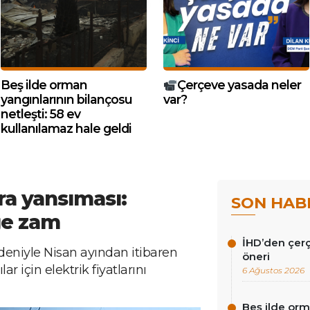
Beş ilde orman
Çerçeve yasada neler
yangınlarının bilançosu
var?
netleşti: 58 ev
kullanılamaz hale geldi
ra yansıması:
SON HAB
ğe zam
İHD’den çer
nedeniyle Nisan ayından itibaren
öneri
lar için elektrik fiyatlarını
6 Ağustos 2026
Beş ilde orm