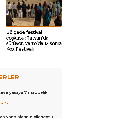
Bölgede festival
coşkusu: Tatvan’da
sürüyor, Varto’da 12 sonra
Kox Festivali
ERLER
çeve yasaya 7 maddelik
14:32
an yangınlarının bilançosu