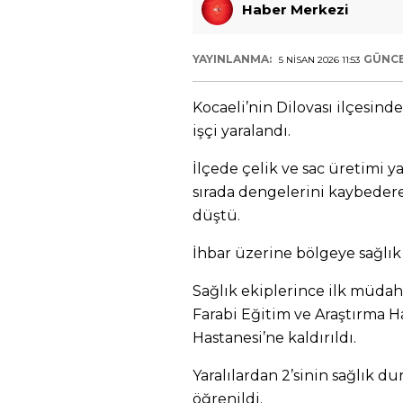
Haber Merkezi
YAYINLANMA:
GÜNC
5 NISAN 2026 11:53
Kocaeli’nin Dilovası ilçesin
işçi yaralandı.
İlçede çelik ve sac üretimi yap
sırada dengelerini kaybeder
düştü.
İhbar üzerine bölgeye sağlık v
Sağlık ekiplerince ilk müdahal
Farabi Eğitim ve Araştırma H
Hastanesi’ne kaldırıldı.
Yaralılardan 2’sinin sağlık
öğrenildi.