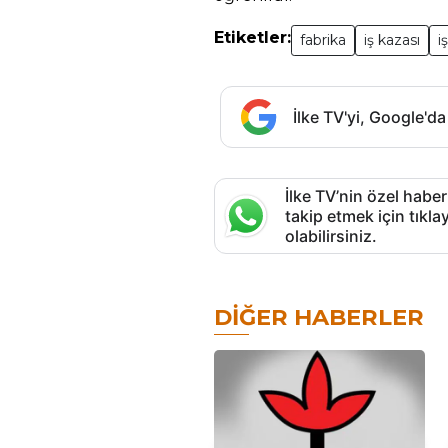
Etiketler:
fabrika
iş kazası
i
İlke TV'yi, Google'da
İlke TV’nin özel haber
takip etmek için tık
olabilirsiniz.
DIĞER HABERLER