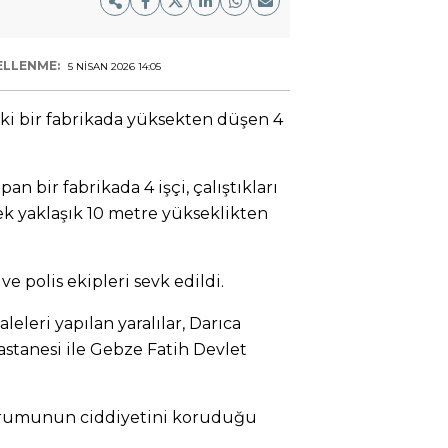
ELLENME:
5 NISAN 2026 14:05
deki bir fabrikada yüksekten düşen 4
an bir fabrikada 4 işçi, çalıştıkları
ek yaklaşık 10 metre yükseklikten
e polis ekipleri sevk edildi.
eleri yapılan yaralılar, Darıca
astanesi ile Gebze Fatih Devlet
 durumunun ciddiyetini koruduğu