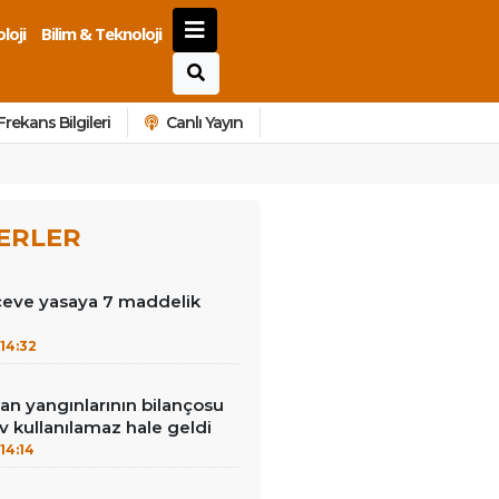
loji
Bilim & Teknoloji
Frekans Bilgileri
Canlı Yayın
ERLER
çeve yasaya 7 maddelik
14:32
an yangınlarının bilançosu
ev kullanılamaz hale geldi
14:14