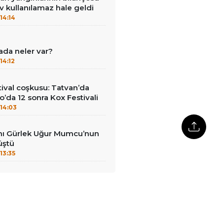
ev kullanılamaz hale geldi
14:14
ada neler var?
14:12
ival coşkusu: Tatvan’da
o’da 12 sonra Kox Festivali
14:03
nı Gürlek Uğur Mumcu’nun
üştü
13:35