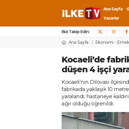
Ana Sayfa
Yazarlar
Bizi Takip Edin:
Ana Sayfa
Ekonomi - Eme
Kocaeli’de fabr
düşen 4 işçi yar
Kocaeli’nin Dilovası ilçesind
fabrikada yaklaşık 10 metre
yaralandı; hastaneye kaldır
ağır olduğu öğrenildi.