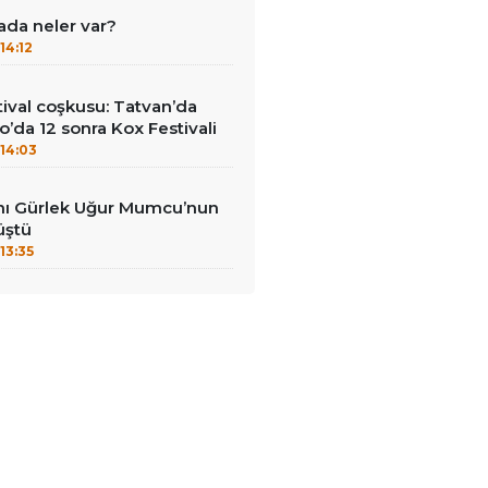
ada neler var?
14:12
ival coşkusu: Tatvan’da
o’da 12 sonra Kox Festivali
14:03
nı Gürlek Uğur Mumcu’nun
üştü
13:35