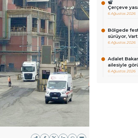
Çerçeve yas
6 Ağustos 2026
Bölgede fest
sürüyor, Vart
6 Ağustos 2026
Adalet Baka
ailesiyle gör
6 Ağustos 2026