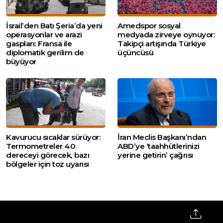
İsrail’den Batı Şeria’da yeni
Amedspor sosyal
operasyonlar ve arazi
medyada zirveye oynuyor:
gaspları: Fransa ile
Takipçi artışında Türkiye
diplomatik gerilim de
üçüncüsü
büyüyor
Kavurucu sıcaklar sürüyor:
İran Meclis Başkanı’ndan
Termometreler 40
ABD’ye ‘taahhütlerinizi
dereceyi görecek, bazı
yerine getirin’ çağrısı
bölgeler için toz uyarısı