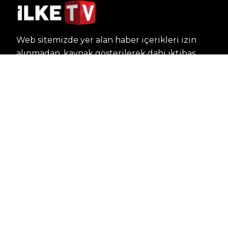
Web sitemizde yer alan haber içerikleri izin
alınmadan, kaynak gösterilerek dahi iktibas
edilemez. Kanuna aykırı ve izinsiz olarak
kopyalanamaz, başka yerde yayınlanamaz.
HABERLER
Dünya – Diplomasi
Kültür Sanat
Ekonomi – Emek
Bilim & Teknoloji