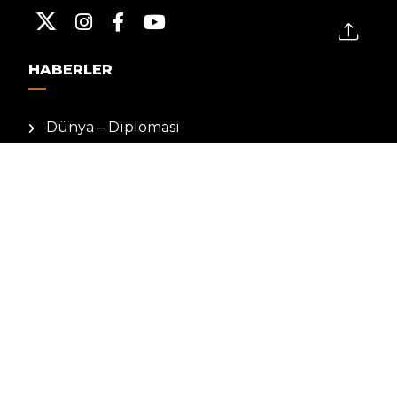
HABERLER
Dünya – Diplomasi
Kültür Sanat
Ekonomi – Emek
Bilim & Teknoloji
Spor
KVKK BILGILENDIRMESI
Kamera Aydınlatma Metni