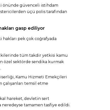
keti önünde güvenceli istihdam
stericilerden üçü polis tarafından
akları gasp ediliyor
ki hakları pek çok coğrafyada
tkilerinde tüm takdir yetkisi kamu
in özel sektörde sendika kurmak
.
serliği, Kamu Hizmeti Emekçileri
 çalışanları temsil etme
al hareket, devletin sert
neredeyse tamamen tasfiye edildi.