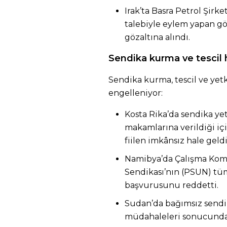
Irak’ta Basra Petrol Şir
talebiyle eylem yapan gö
gözaltına alındı.
Sendika kurma ve tescil h
Sendika kurma, tescil ve yet
engelleniyor:
Kosta Rika’da sendika ye
makamlarına verildiği iç
fiilen imkânsız hale geldi
Namibya’da Çalışma Komi
Sendikası’nın (PSUN) tüm
başvurusunu reddetti.
Sudan’da bağımsız sendik
müdahaleleri sonucunda 