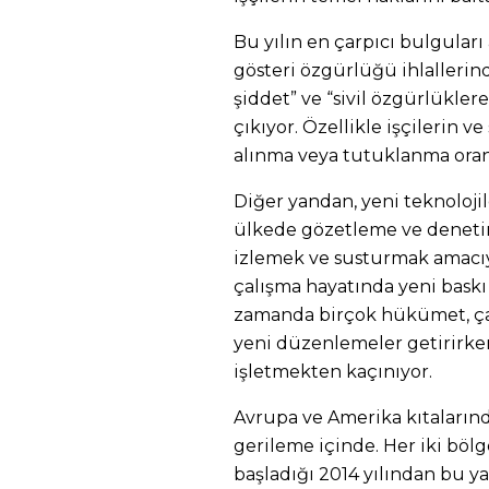
Bu yılın en çarpıcı bulguları
gösteri özgürlüğü ihlallerind
şiddet” ve “sivil özgürlükler
çıkıyor. Özellikle işçilerin v
alınma veya tutuklanma oranl
Diğer yandan, yeni teknoloji
ülkede gözetleme ve denetim
izlemek ve susturmak amacıyl
çalışma hayatında yeni baskı
zamanda birçok hükümet, çal
yeni düzenlemeler getirirke
işletmekten kaçınıyor.
Avrupa ve Amerika kıtalarında
gerileme içinde. Her iki bö
başladığı 2014 yılından bu y