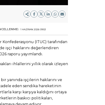
NCELLENME:
1 HAZIRAN 2026 09:53
lar Konfederasyonu (ITUC) tarafından
e işçi haklarını değerlendiren
026 raporu yayımlandı.
kları ihlallerini yıllık olarak izleyen
ir yanında işçilerin haklarını ve
cadele eden sendika hareketinin
larla karşı karşıya kaldığını ortaya
etlerin baskıcı politikaları,
ltalamaya devam ediyor.