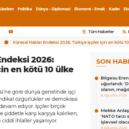
Gündem
Politika
Dünya – Diplomasi
Ekonomi – Emek
Kadın
Eko
Tüm Haberler
k
Küresel Haklar Endeksi 2026: Türkiye işçiler için en kötü 1
Endeksi 2026:
SON HAB
çin en kötü 10 ülke
Bilgesu Eren
uğurlandı: ‘
olanın, mağd
i’ne göre dünya genelinde işçi
8 Ağustos 2026
sendikal özgürlükler ve demokrasi
devam ediyor. İşçiler birçok
Mekke Anlaş
 şiddetle karşı karşıya kalırken,
‘NATO tarzı 
ciddi ihlaller yaşanıyor.
işlevsel olac
8 Ağustos 2026