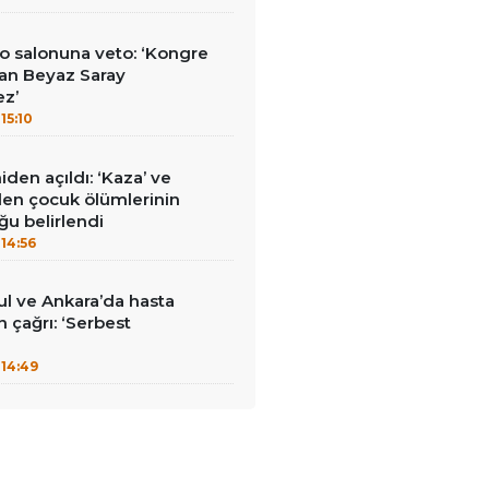
o salonuna veto: ‘Kongre
an Beyaz Saray
ez’
15:10
den açıldı: ‘Kaza’ ve
nilen çocuk ölümlerinin
ğu belirlendi
14:56
bul ve Ankara’da hasta
in çağrı: ‘Serbest
14:49