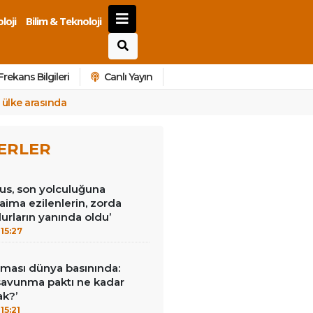
loji
Bilim & Teknoloji
Frekans Bilgileri
Canlı Yayın
0 ülke arasında
ERLER
us, son yolculuğuna
Daima ezilenlerin, zorda
urların yanında oldu’
15:27
ması dünya basınında:
savunma paktı ne kadar
ak?’
15:21