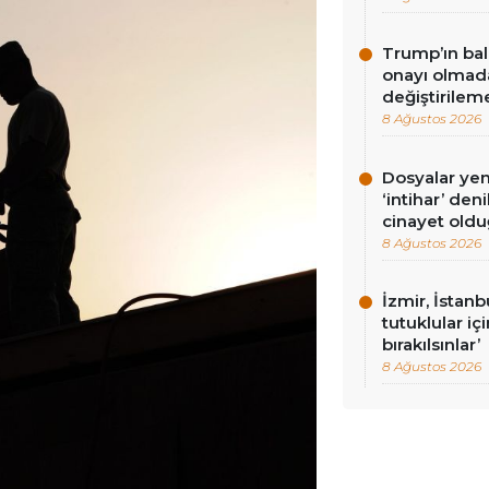
Trump’ın bal
onayı olmad
değiştirilem
8 Ağustos 2026
Dosyalar yeni
‘intihar’ de
cinayet oldu
8 Ağustos 2026
İzmir, İstan
tutuklular iç
bırakılsınlar’
8 Ağustos 2026