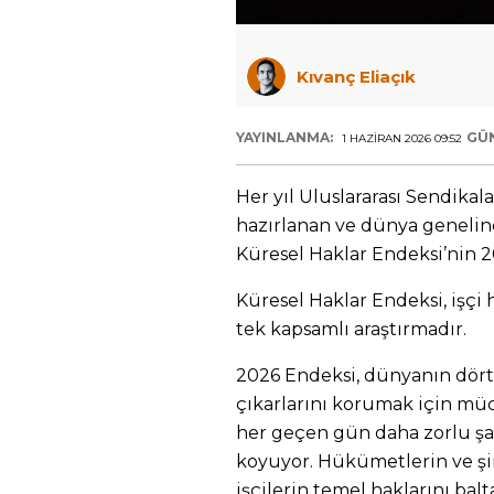
Kıvanç Eliaçık
YAYINLANMA:
GÜ
1 HAZIRAN 2026 09:52
Her yıl Uluslararası Sendika
hazırlanan ve dünya genelind
Küresel Haklar Endeksi’nin 2
Küresel Haklar Endeksi, işçi ha
tek kapsamlı araştırmadır.
2026 Endeksi, dünyanın dört b
çıkarlarını korumak için mü
her geçen gün daha zorlu şart
koyuyor. Hükümetlerin ve şirk
işçilerin temel haklarını ba