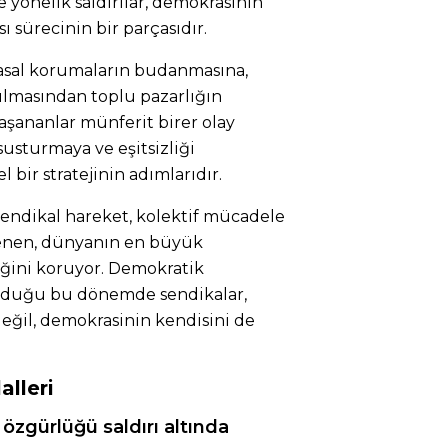
e yönelik saldırılar, demokrasinin
sı sürecinin bir parçasıdır.
yasal korumaların budanmasına,
yılmasından toplu pazarlığın
yaşananlar münferit birer olay
susturmaya ve eşitsizliği
 bir stratejinin adımlarıdır.
endikal hareket, kolektif mücadele
lenen, dünyanın en büyük
ğini koruyor. Demokratik
olduğu bu dönemde sendikalar,
değil, demokrasinin kendisini de
alleri
 özgürlüğü saldırı altında