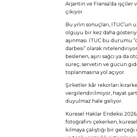
Arjantin ve Fransa’da işçiler 
çıkıyor.
Bu yılın sonuçları, ITUC’un u
olguyu bir kez daha gösteriyo
aşınması. ITUC bu durumu “d
darbesi” olarak nitelendiriyo
beslenen, aşırı sağcı ya da ot
süreç, servetin ve gücün gi
toplanmasına yol açıyor.
Şirketler kâr rekorları kırark
vergilendirilmiyor, hayat şart
duyulmaz hale geliyor.
Küresel Haklar Endeksi 2026, 
fotoğrafını çekerken, küres
kılmaya çalıştığı bir gerçeği 