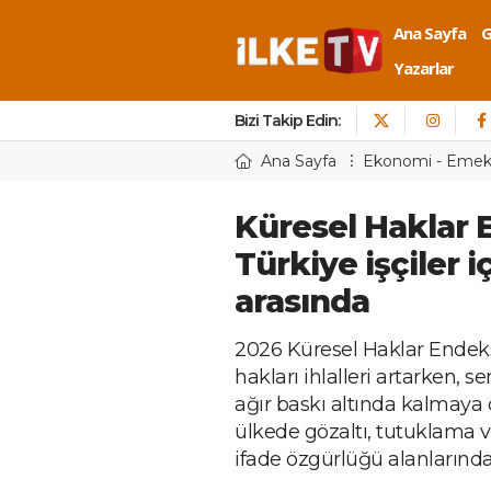
Ana Sayfa
Yazarlar
Bizi Takip Edin:
Ana Sayfa
Ekonomi - Eme
Küresel Haklar 
Türkiye işçiler i
arasında
2026 Küresel Haklar Endeks
hakları ihlalleri artarken, 
ağır baskı altında kalmaya 
ülkede gözaltı, tutuklama ve
ifade özgürlüğü alanlarında 