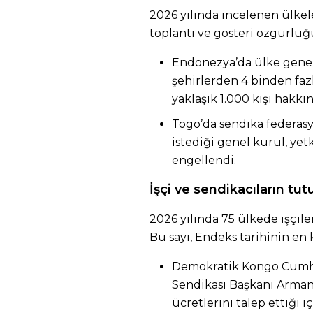
2026 yılında incelenen ülkel
toplantı ve gösteri özgürlüğü 
Endonezya’da ülke geneli
şehirlerden 4 binden fazl
yaklaşık 1.000 kişi hakkın
Togo’da sendika federas
istediği genel kurul, ye
engellendi.
İşçi ve sendikacıların tu
2026 yılında 75 ülkede işçile
Bu sayı, Endeks tarihinin en 
Demokratik Kongo Cumhur
Sendikası Başkanı Arman
ücretlerini talep ettiği iç