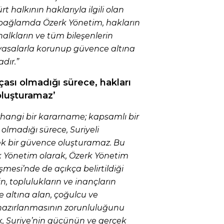
 halkının haklarıyla ilgili olan
 bağlamda Özerk Yönetim, hakların
halkların ve tüm bileşenlerin
ayasalarla korunup güvence altına
dır.”
ası olmadığı sürece, hakları
oluşturamaz’
erhangi bir kararname; kapsamlı bir
olmadığı sürece, Suriyeli
çek bir güvence oluşturamaz. Bu
 Yönetim olarak, Özerk Yönetim
esi’nde de açıkça belirtildiği
in, toplulukların ve inançların
 altına alan, çoğulcu ve
hazırlanmasının zorunluluğunu
lik, Suriye’nin gücünün ve gerçek