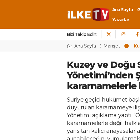
Ana Sayfa
Yazarlar
Bizi Takip Edin:
Ana Sayfa
Manşet
Ku
Kuzey ve Doğu 
Yönetimi’nden Şa
kararnamelerle
Suriye geçici hükümet baş
duyurulan kararnameye ili
Yönetimi açıklama yaptı. “Ö
kararnamelerle değil; halkla
yansıtan kalıcı anayasalar
alınabileceğini vurgulamak