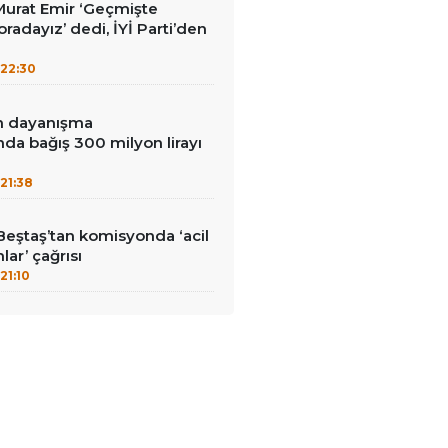
i Murat Emir ‘Geçmişte
radayız’ dedi, İYİ Parti’den
22:30
in dayanışma
a bağış 300 milyon lirayı
21:38
Beştaş’tan komisyonda ‘acil
lar’ çağrısı
21:10