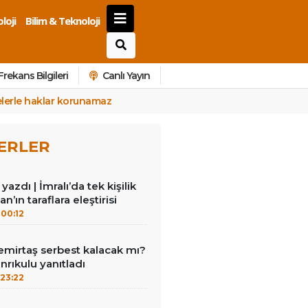
loji
Bilim & Teknoloji
Frekans Bilgileri
Canlı Yayın
elerle haklar korunamaz
ERLER
azdı | İmralı’da tek kişilik
n’ın taraflara eleştirisi
00:12
emirtaş serbest kalacak mı?
nrıkulu yanıtladı
23:22