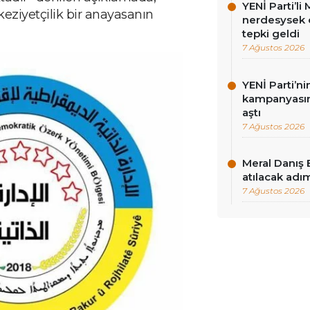
YENİ Parti’l
ziyetçilik bir anayasanın
nerdesysek o
tepki geldi
7 Ağustos 2026
YENİ Parti’n
kampanyasınd
aştı
7 Ağustos 2026
Meral Danış 
atılacak adım
7 Ağustos 2026