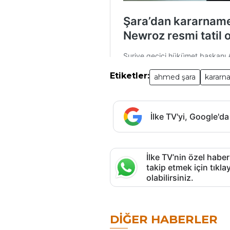
Etiketler:
ahmed şara
karar
İlke TV'yi, Google'da
İlke TV’nin özel haber
takip etmek için tık
olabilirsiniz.
DIĞER HABERLER