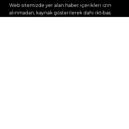
Web sitemizde yer alan haber içerikleri izin
alınmadan, kaynak gösterilerek dahi iktibas
edilemez. Kanuna aykırı ve izinsiz olarak
kopyalanamaz, başka yerde yayınlanamaz.
HABERLER
Dünya – Diplomasi
Kültür Sanat
Ekonomi – Emek
Bilim & Teknoloji
Spor