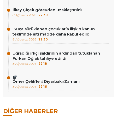
İlkay Çiçek görevden uzaklaştırıldı
8 Ağustos 2026
22:39
‘Suça sürüklenen çocuklar’a ilişkin kanun
teklifinde altı madde daha kabul edildi
8 Ağustos 2026
22:30
Uğradığı ırkçı saldırının ardından tutuklanan
Furkan Oğlak tahliye edildi
8 Ağustos 2026
22:18
Ömer Çelik’le #DiyarbakırZamanı
8 Ağustos 2026
22:16
DIĞER HABERLER