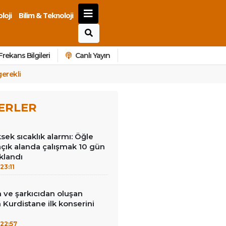
loji
Bilim & Teknoloji
Frekans Bilgileri
Canlı Yayın
gerekli
ERLER
ek sıcaklık alarmı: Öğle
açık alanda çalışmak 10 gün
klandı
23:11
 ve şarkıcıdan oluşan
Kurdistane ilk konserini
22:57