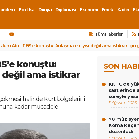
Gündem
Politika
Dünya – Diplomasi
Ekonomi – Emek
Kadın
Eko
Tüm Haberler
zlum Abdi PBS’e konuştu: Anlaşma en iyisi değil ama istikrar için 
S’e konuştu:
SON HAB
 değil ama istikrar
KKTC’de yüks
saatlerinde 
süreyle yasa
ökmesi halinde Kürt bölgelerini
5 Ağustos 2026
sonuna kadar mücadele
70 müzisyen
Koma Keçen 
düzenledi
5 Ağustos 2026