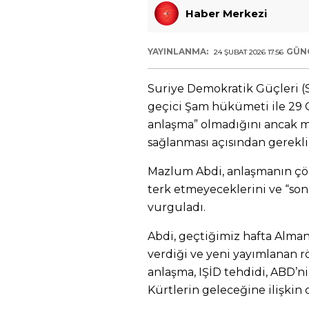
Haber Merkezi
YAYINLANMA:
GÜN
24 ŞUBAT 2026 17:56
Suriye Demokratik Güçleri 
geçici Şam hükümeti ile 29 O
anlaşma” olmadığını ancak me
sağlanması açısından gerekl
Mazlum Abdi, anlaşmanın çök
terk etmeyeceklerini ve “so
vurguladı.
Abdi, geçtiğimiz hafta Alma
verdiği ve yeni yayımlanan r
anlaşma, IŞİD tehdidi, ABD’n
Kürtlerin geleceğine ilişki