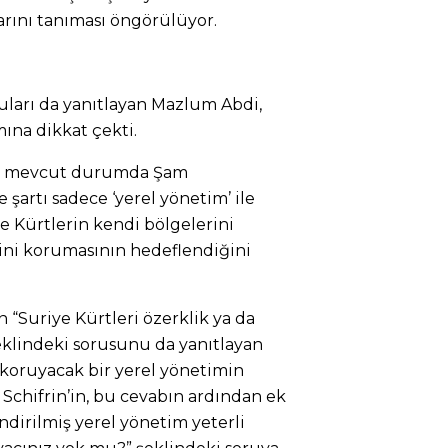
larını tanıması öngörülüyor.
uları da yanıtlayan Mazlum Abdi,
ına dikkat çekti.
cak mevcut durumda Şam
şartı sadece ‘yerel yönetim’ ile
le Kürtlerin kendi bölgelerini
ini korumasının hedeflendiğini
 “Suriye Kürtleri özerklik ya da
eklindeki sorusunu da yanıtlayan
 koruyacak bir yerel yönetimin
i. Schifrin’in, bu cevabın ardından ek
endirilmiş yerel yönetim yeterli