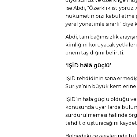
diyorsunuz ve özerkliğe ihti
ise Abdi, “Özerklik istiyoru
hükümetin bizi kabul etme şa
yerel yönetimle sınırlı” diye
Abdi, tam bağımsızlık arayış
kimliğini koruyacak yetkilen
önem taşıdığını belirtti.
‘IŞİD hâlâ güçlü’
IŞİD tehdidinin sona ermedi
Suriye’nin büyük kentlerine 
IŞİD’in hala güçlü olduğu ve
konusunda uyarılarda buluna
sürdürülmemesi halinde örg
tehdit oluşturacağını kaydett
Bölgedeki cezaevlerinde tutu