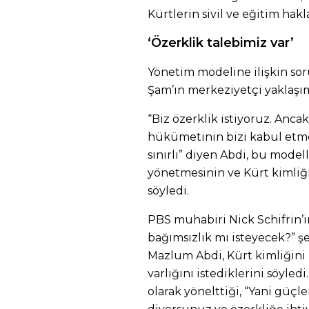
Kürtlerin sivil ve eğitim hak
‘Özerklik talebimiz var’
Yönetim modeline ilişkin sor
Şam’ın merkeziyetçi yaklaşım
“Biz özerklik istiyoruz. An
hükümetinin bizi kabul etme 
sınırlı” diyen Abdi, bu model
yönetmesinin ve Kürt kimliğ
söyledi.
PBS muhabiri Nick Schifrin’in
bağımsızlık mı isteyecek?” ş
Mazlum Abdi, Kürt kimliğini
varlığını istediklerini söyled
olarak yönelttiği, “Yani güçl