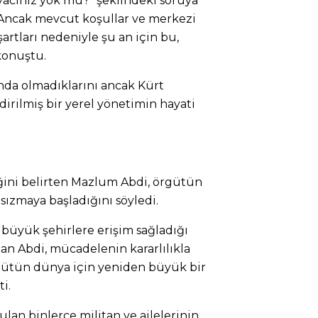
yacınız yok mu?” şeklindeki soruya
z. Ancak mevcut koşullar ve merkezi
rtları nedeniyle şu an için bu,
 konuştu.
ında olmadıklarını ancak Kürt
dirilmiş bir yerel yönetimin hayati
ğini belirten Mazlum Abdi, örgütün
sızmaya başladığını söyledi.
 büyük şehirlere erişim sağladığı
n Abdi, mücadelenin kararlılıkla
ütün dünya için yeniden büyük bir
i.
lan binlerce militan ve ailelerinin