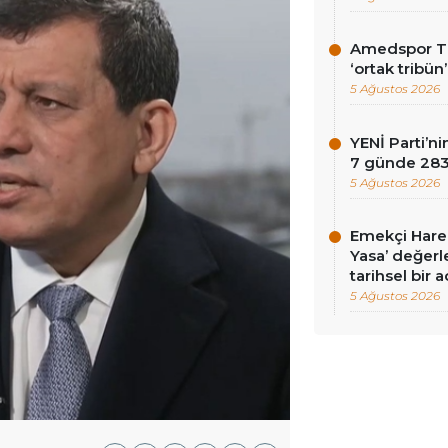
Amedspor Tar
‘ortak tribün
5 Ağustos 2026
YENİ Parti’
7 günde 283 
5 Ağustos 2026
Emekçi Harek
Yasa’ değerle
tarihsel bir 
5 Ağustos 2026