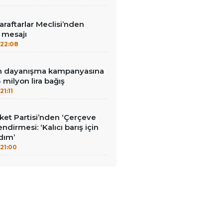
aftarlar Meclisi’nden
’ mesajı
22:08
nin dayanışma kampanyasına
milyon lira bağış
21:11
et Partisi’nden ‘Çerçeve
ndirmesi: ‘Kalıcı barış için
adım’
21:00