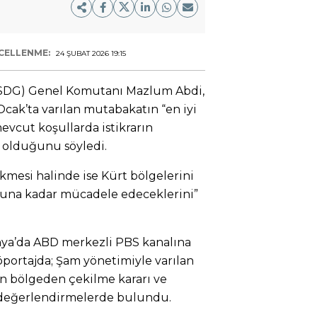
CELLENME:
24 ŞUBAT 2026 19:15
(SDG) Genel Komutanı Mazlum Abdi,
cak’ta varılan mutabakatın “en iyi
vcut koşullarda istikrarın
i olduğunu söyledi.
mesi halinde ise Kürt bölgelerini
nuna kadar mücadele edeceklerini”
nya’da ABD merkezli PBS kanalına
öportajda; Şam yönetimiyle varılan
in bölgeden çekilme kararı ve
n değerlendirmelerde bulundu.