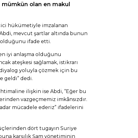
ma mümkün olan en makul
çici hükümetiyle imzalanan
bdi, mevcut şartlar altında bunun
olduğunu ifade etti.
 en iyi anlaşma olduğunu
cak ateşkesi sağlamak, istikrarı
 diyalog yoluyla çözmek için bu
 geldi” dedi.
htimaline ilişkin ise Abdi, “Eğer bu
lerinden vazgeçmemiz imkânsızdır.
dar mücadele ederiz” ifadelerini
çlerinden dört tugayın Suriye
buna karşılık Şam yönetiminin