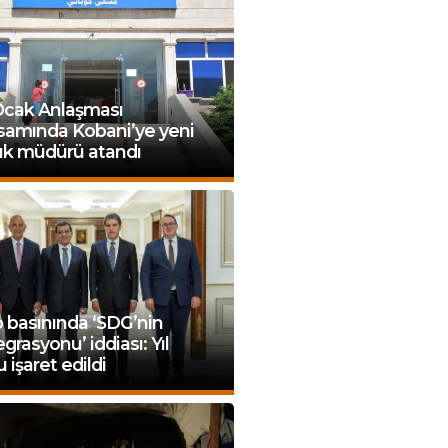
Ocak Anlaşması
samında Kobani’ye yeni
ık müdürü atandı
 basınında ‘SDG’nin
grasyonu’ iddiası: Yıl
 işaret edildi