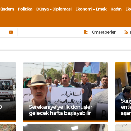
Gündem
Politika
Dünya – Diplomasi
Ekonomi – Emek
Kadın
Eko
Tüm Haberler
Sur
0
Serekaniye’ye ilk dönüşler
ente
gelecek hafta başlayabilir
aşa