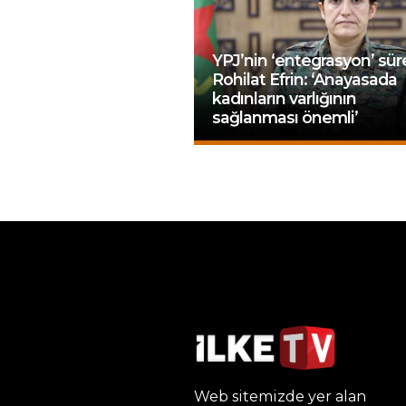
YPJ’nin ‘entegrasyon’ süre
Rohilat Efrin: ‘Anayasada
kadınların varlığının
sağlanması önemli’
Web sitemizde yer alan