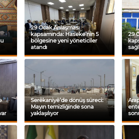
29 Ocak Anlaşması
kapsamında: Haseke’nin 5
29 
nu
bölgesine yeni yöneticiler
kap
atandı
sağl
e
Serêkaniyê’de dönüş süreci:
Arap
Mayın temizliğinde sona
ente
var
yaklaşılıyor
sonu