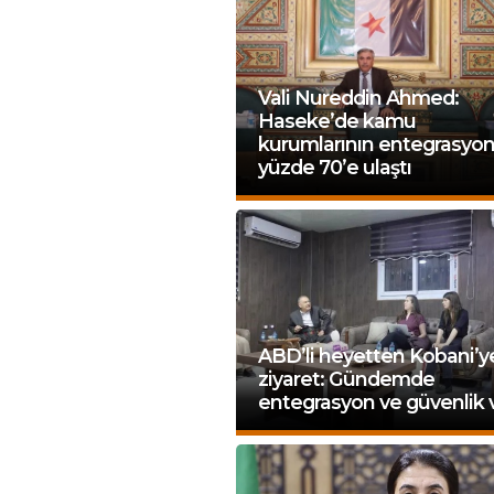
Vali Nureddin Ahmed:
Haseke’de kamu
kurumlarının entegrasyo
yüzde 70’e ulaştı
ABD’li heyetten Kobani’y
ziyaret: Gündemde
entegrasyon ve güvenlik 