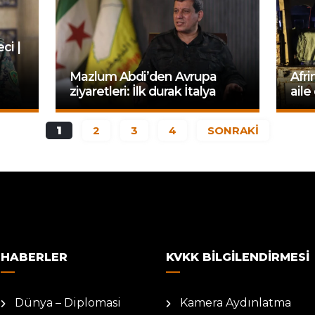
ci |
Mazlum Abdi’den Avrupa
Afri
ziyaretleri: İlk durak İtalya
aile
1
2
3
4
SONRAKİ
HABERLER
KVKK BILGILENDIRMESI
Dünya – Diplomasi
Kamera Aydınlatma