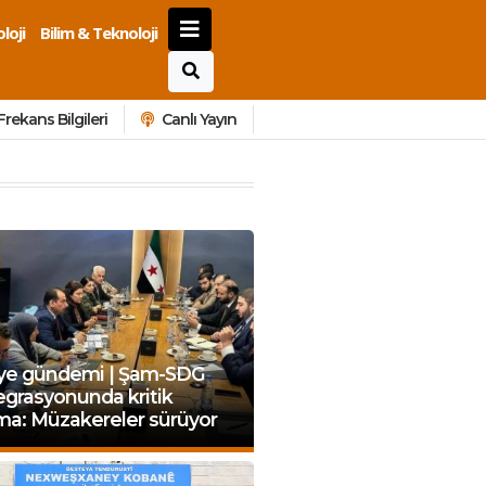
loji
Bilim & Teknoloji
Frekans Bilgileri
Canlı Yayın
iye gündemi | Şam-SDG
grasyonunda kritik
ma: Müzakereler sürüyor