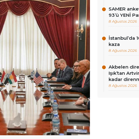
SAMER anket
93’ü YENİ Pa
8 Ağustos 2026
İstanbul’da 1
kaza
8 Ağustos 2026
Akbelen dire
Işık’tan Artv
kadar diren
8 Ağustos 2026