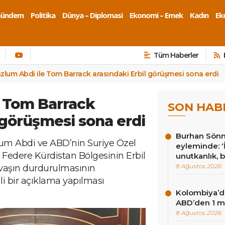
Gündem
Politika
Dünya – Diplomasi
Ekonomi – Emek
Kadın
Eko
Tüm Haberler
zlum Abdi ile Tom Barrack arasındaki Erbil görüşmesi sona erdi
e Tom Barrack
SON HAB
 görüşmesi sona erdi
Burhan Sönm
m Abdi ve ABD’nin Suriye Özel
eyleminde: ‘İ
 Federe Kürdistan Bölgesinin Erbil
unutkanlık, 
8 Ağustos 2026
avaşın durdurulmasının
li bir açıklama yapılması
Kolombiya’d
ABD’den 1 mi
8 Ağustos 2026