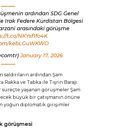
görüşmenin ardından SDG Genel
 Irak Federe Kürdistan Bölgesi
arzani arasındaki görüşme
s://t.co/NKYsf1fo4K
r.com/kebLGuWKWO
tvcomtr)
January 17, 2026
n saldırıların ardından Şam
a Rakka ve Tabka ile Tişrin Barajı
bir süreçte yaşanan görüşmeler Şam
bilecek büyük bir çatışmanın önüne
n yoğun diplomatik girişimler
ck görüşmesi