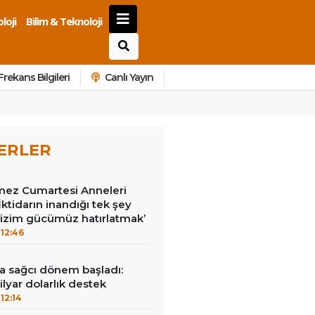
loji
Bilim & Teknoloji
Frekans Bilgileri
Canlı Yayın
ERLER
ez Cumartesi Anneleri
ktidarın inandığı tek şey
bizim gücümüz hatırlatmak’
12:46
a sağcı dönem başladı:
lyar dolarlık destek
12:14