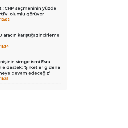
i: CHP seçmeninin yüzde
rti’yi olumlu görüyor
12:02
0 aracın karıştığı zincirleme
11:34
nişinin simge ismi Esra
in’e destek: ‘Şirketler gidene
meye devam edeceğiz’
11:25