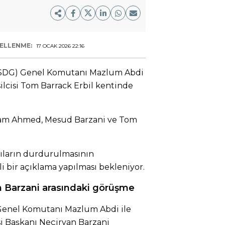
ELLENME:
17 OCAK 2026 22:16
(SDG) Genel Komutanı Mazlum Abdi
lcisi Tom Barrack Erbil kentinde
ham Ahmed, Mesud Barzani ve Tom
rıların durdurulmasının
i bir açıklama yapılması bekleniyor.
n Barzani arasındaki görüşme
enel Komutanı Mazlum Abdi ile
si Başkanı Neçirvan Barzani