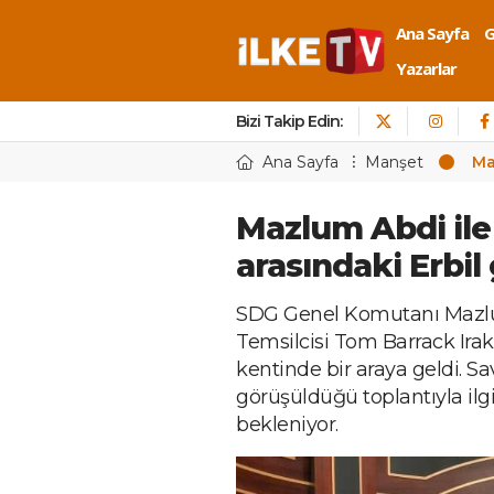
Ana Sayfa
Yazarlar
Bizi Takip Edin:
Ana Sayfa
Manşet
Ma
Mazlum Abdi il
arasındaki Erbil
SDG Genel Komutanı Mazlu
Temsilcisi Tom Barrack Irak
kentinde bir araya geldi. S
görüşüldüğü toplantıyla ilgi
bekleniyor.