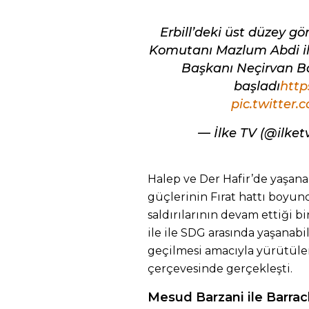
Erbill’deki üst düzey 
Komutanı Mazlum Abdi ile
Başkanı Neçirvan B
başladı
http
pic.twitte
— İlke TV (@ilke
Halep ve Der Hafir’de yaşana
güçlerinin Fırat hattı boyunc
saldırılarının devam ettiği 
ile ile SDG arasında yaşana
geçilmesi amacıyla yürütüle
çerçevesinde gerçekleşti.
Mesud Barzani ile Barra