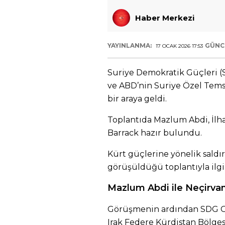
Haber Merkezi
YAYINLANMA:
GÜNC
17 OCAK 2026 17:53
Suriye Demokratik Güçleri 
ve ABD’nin Suriye Özel Temsi
bir araya geldi.
Toplantıda Mazlum Abdi, İl
Barrack hazır bulundu.
Kürt güçlerine yönelik saldı
görüşüldüğü toplantıyla ilgil
Mazlum Abdi ile Neçirva
Görüşmenin ardından SDG G
Irak Federe Kürdistan Bölge