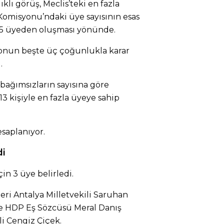
ıklı görüş, Meclis’teki en fazla
omisyonu’ndaki üye sayısının esas
5 üyeden oluşması yönünde.
onun beşte üç çoğunlukla karar
.
 bağımsızların sayısına göre
3 kişiyle en fazla üyeye sahip
saplanıyor.
di
in 3 üye belirledi.
ri Antalya Milletvekili Saruhan
ve HDP Eş Sözcüsü Meral Danış
li Cengiz Çiçek.