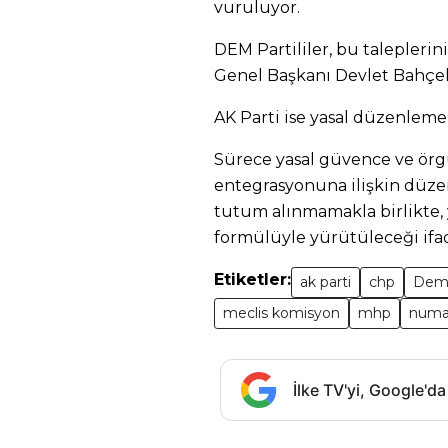
vuruluyor.
DEM Partililer, bu talepler
Genel Başkanı Devlet Bahçeli’
AK Parti ise yasal düzenlem
Sürece yasal güvence ve örg
entegrasyonuna ilişkin düzen
tutum alınmamakla birlikte, 
formülüyle yürütüleceği ifad
Etiketler:
ak parti
chp
Dem 
meclis komisyon
mhp
numa
İlke TV'yi, Google'da