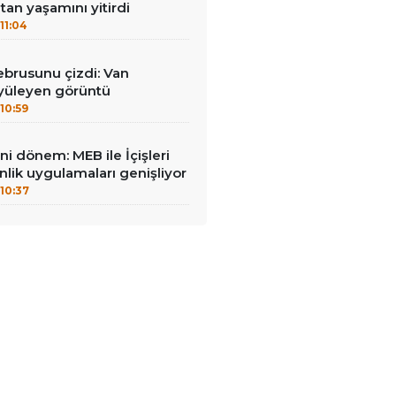
an yaşamını yitirdi
11:04
brusunu çizdi: Van
yüleyen görüntü
10:59
ni dönem: MEB ile İçişleri
enlik uygulamaları genişliyor
10:37