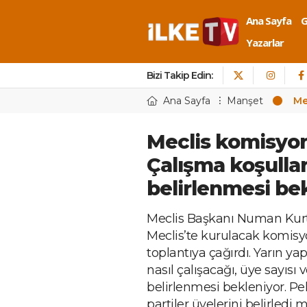
Ana Sayfa
Yazarlar
Bizi Takip Edin:
Ana Sayfa
Manşet
Me
Meclis komisyon
Çalışma koşullar
belirlenmesi be
Meclis Başkanı Numan Kurtu
Meclis’te kurulacak komisyon
toplantıya çağırdı. Yarın y
nasıl çalışacağı, üye sayısı 
belirlenmesi bekleniyor. Pe
partiler üyelerini belirledi m