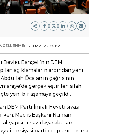
NCELLENME:
17 TEMMUZ 2025 15:23
ı Devlet Bahçeli’nin DEM
yapılan açıklamaların ardından yeni
 Abdullah Öcalan’ın çağrısının
maniye’de gerçekleştirilen silah
te yeni bir aşamaya geçildi.
an DEM Parti İmralı Heyeti siyasi
larken, Meclis Başkanı Numan
 altyapısını hazırlayacak olan
u için siyasi parti gruplarını cuma