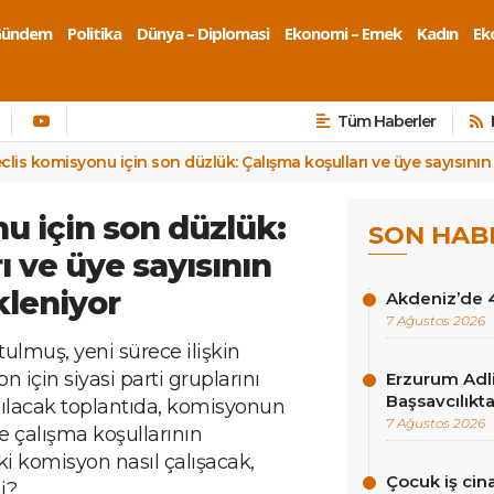
Gündem
Politika
Dünya – Diplomasi
Ekonomi – Emek
Kadın
Eko
Tüm Haberler
clis komisyonu için son düzlük: Çalışma koşulları ve üye sayısının
u için son düzlük:
SON HAB
ı ve üye sayısının
kleniyor
Akdeniz’de 
7 Ağustos 2026
lmuş, yeni sürece ilişkin
 için siyasi parti gruplarını
Erzurum Adli
Başsavcılıkt
apılacak toplantıda, komisyonun
7 Ağustos 2026
ve çalışma koşullarının
ki komisyon nasıl çalışacak,
Çocuk iş cina
i?