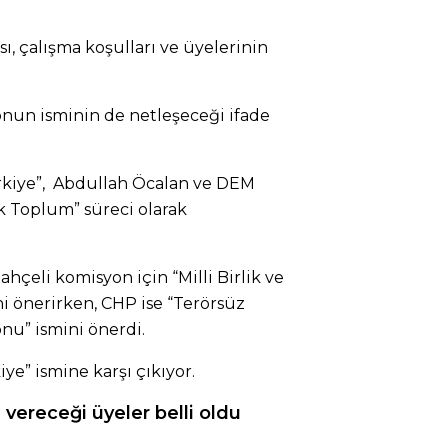
ı, çalışma koşulları ve üyelerinin
onun isminin de netleşeceği ifade
ürkiye”, Abdullah Öcalan ve DEM
ik Toplum” süreci olarak
çeli komisyon için “Milli Birlik ve
 önerirken, CHP ise “Terörsüz
u” ismini önerdi.
ye” ismine karşı çıkıyor.
vereceği üyeler belli oldu