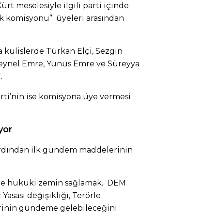
rt meselesiyle ilgili parti içinde
lık komisyonu” üyeleri arasından
 kulislerde Türkan Elçi, Sezgin
Zeynel Emre, Yunus Emre ve Süreyya
.
arti’nin ise komisyona üye vermesi
yor
rdından ilk gündem maddelerinin
ece hukuki zemin sağlamak. DEM
z Yasası değişikliği, Terörle
erinin gündeme gelebileceğini