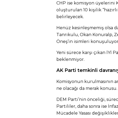
CHP ise komisyon üyelerini Kü
oluşturulan 10 kişilik “hazır
belirleyecek.
Henüz kesinleşmemiş olsa da
Tanrıkulu, Okan Konuralp, 
Öneş’in isimleri konuşuluyor
Yeni sürece karşı çıkan İYİ P
beklenmiyor.
AK Parti temkinli davranı
Komisyonun kurulmasının a
ne olacağı da merak konusu.
DEM Parti’nin önceliği, sür
Partililer, daha sonra ise İnfa
Mücadele Yasası değişiklikl