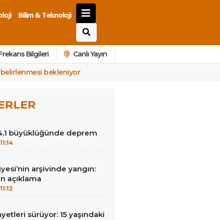
loji
Bilim & Teknoloji
Frekans Bilgileri
Canlı Yayın
 belirlenmesi bekleniyor
ERLER
4,1 büyüklüğünde deprem
11:14
yesi’nin arşivinde yangın:
an açıklama
11:12
yetleri sürüyor: 15 yaşındaki