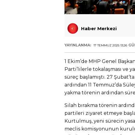
Haber Merkezi
YAYINLANMA:
GÜ
17 TEMMUZ 2025 13:26
1 Ekim’de MHP Genel Başkan
Parti’lilerle tokalaşması ve 
süreç başlamıştı. 27 Şubat’ta
ardından 11 Temmuz’da Süley
yakma törenin ardından süreç
Silah bırakma törenin ardınd
partileri ziyaret etmeye baş
Kurtulmuş, yeni sürecin yasal
meclis komisyonunun kuruluş