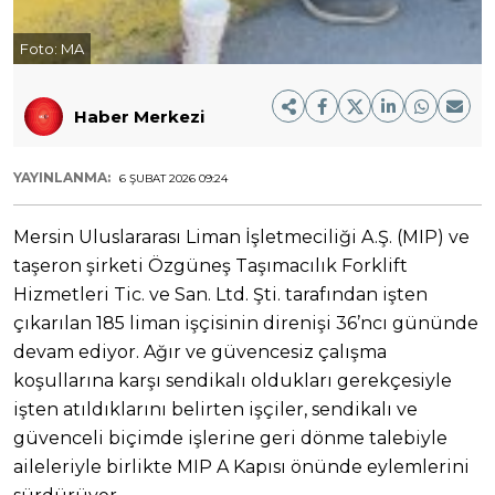
Foto:
MA
Haber Merkezi
YAYINLANMA:
6 ŞUBAT 2026 09:24
Mersin Uluslararası Liman İşletmeciliği A.Ş. (MIP) ve
taşeron şirketi Özgüneş Taşımacılık Forklift
Hizmetleri Tic. ve San. Ltd. Şti. tarafından işten
çıkarılan 185 liman işçisinin direnişi 36’ncı gününde
devam ediyor. Ağır ve güvencesiz çalışma
koşullarına karşı sendikalı oldukları gerekçesiyle
işten atıldıklarını belirten işçiler, sendikalı ve
güvenceli biçimde işlerine geri dönme talebiyle
aileleriyle birlikte MIP A Kapısı önünde eylemlerini