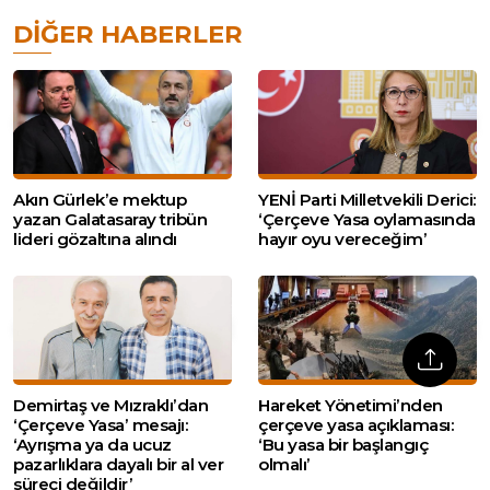
DIĞER HABERLER
Akın Gürlek’e mektup
YENİ Parti Milletvekili Derici:
yazan Galatasaray tribün
‘Çerçeve Yasa oylamasında
lideri gözaltına alındı
hayır oyu vereceğim’
Demirtaş ve Mızraklı’dan
Hareket Yönetimi’nden
‘Çerçeve Yasa’ mesajı:
çerçeve yasa açıklaması:
‘Ayrışma ya da ucuz
‘Bu yasa bir başlangıç
pazarlıklara dayalı bir al ver
olmalı’
süreci değildir’