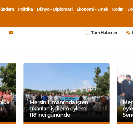
Gündem
Politika
Dünya – Diplomasi
Ekonomi – Emek
Kadın
Eko
Tüm Haberler
nlük
Mersin Limanı’nda işten
Mers
ur
çıkarılan işçilerin eylemi
eyl
118’inci gününde
Sen