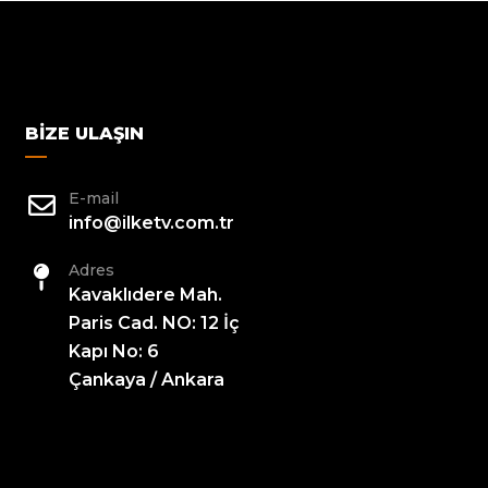
BIZE ULAŞIN
E-mail
info@ilketv.com.tr
Adres
Kavaklıdere Mah.
Paris Cad. NO: 12 İç
Kapı No: 6
Çankaya / Ankara