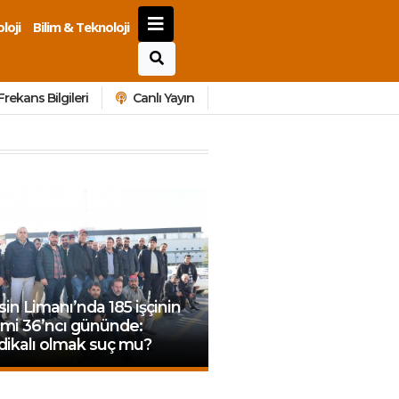
loji
Bilim & Teknoloji
Frekans Bilgileri
Canlı Yayın
in Limanı’nda 185 işçinin
emi 36’ncı gününde:
dikalı olmak suç mu?