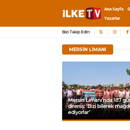
Ana Sayfa
Yazarlar
Bizi Takip Edin:
MERSIN LIMANI
Mersin Limanı’nda 187 gü
direniş: ‘Bizi bilerek mağd
ediyorlar’