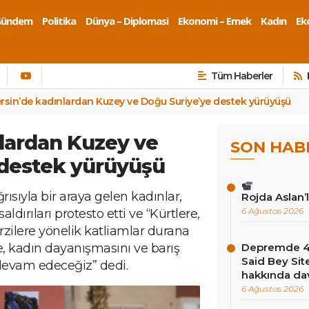
Gündem
Politika
Dünya – Diplomasi
Ekonomi – Emek
Kadın
Eko
Tüm Haberler
rsin’de kadınlardan Kuzey ve Doğu Suriye’ye destek yürüyüşü
lardan Kuzey ve
SON HAB
 destek yürüyüşü
ısıyla bir araya gelen kadınlar,
Rojda Aslan’
6 Ağustos 2026
dırıları protesto etti ve “Kürtlere,
rzilere yönelik katliamlar durana
, kadın dayanışmasını ve barış
Depremde 46 
Said Bey Sit
evam edeceğiz” dedi.
hakkında dav
6 Ağustos 2026