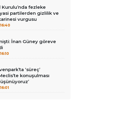
Kurulu’nda fezleke
yasi partilerden gizlilik ve
arinesi vurgusu
16:40
mişti: İnan Güney göreve
di
16:10
enpark’ta ‘süreç’
‘Meclis’te konuşulması
düşünüyoruz’
16:01