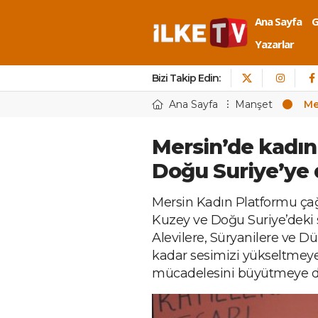
Ana Sayfa
Yazarlar
Bizi Takip Edin:
Ana Sayfa
Manşet
Me
Mersin’de kadın
Doğu Suriye’ye
Mersin Kadın Platformu çağr
Kuzey ve Doğu Suriye’deki sal
Alevilere, Süryanilere ve Dü
kadar sesimizi yükseltmeye
mücadelesini büyütmeye d