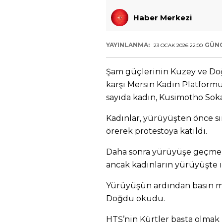
Haber Merkezi
YAYINLANMA:
GÜN
23 OCAK 2026 22:00
Şam güçlerinin Kuzey ve Doğ
karşı Mersin Kadın Platformu 
sayıda kadın, Kusimotho Sok
Kadınlar, yürüyüşten önce sır
örerek protestoya katıldı.
Daha sonra yürüyüşe geçmek 
ancak kadınların yürüyüşte ıs
Yürüyüşün ardından basın m
Doğdu okudu.
HTŞ’nin Kürtler başta olmak 