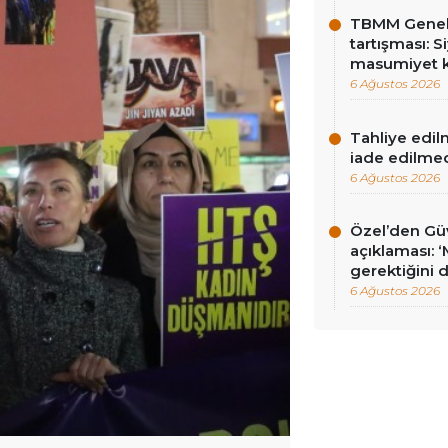
TBMM Genel 
tartışması: Si
masumiyet k
6 Ağustos 2026
Tahliye edil
iade edilme
6 Ağustos 2026
Özel’den Güv
açıklaması: 
gerektiğini 
6 Ağustos 2026