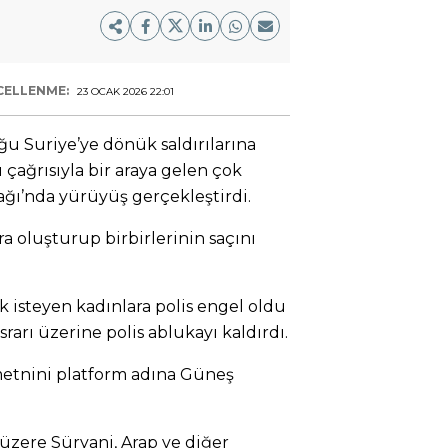
CELLENME:
23 OCAK 2026 22:01
u Suriye’ye dönük saldırılarına
çağrısıyla bir araya gelen çok
ağı’nda yürüyüş gerçekleştirdi.
a oluşturup birbirlerinin saçını
isteyen kadınlara polis engel oldu
rarı üzerine polis ablukayı kaldırdı.
etnini platform adına Güneş
üzere Süryani, Arap ve diğer