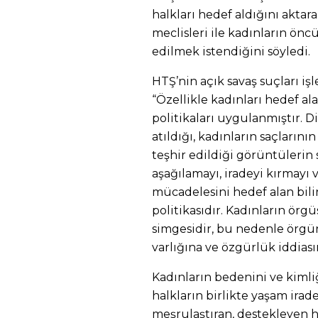
halkları hedef aldığını akta
meclisleri ile kadınların önc
edilmek istendiğini söyledi.
HTŞ’nin açık savaş suçları i
“Özellikle kadınları hedef ala
politikaları uygulanmıştır. D
atıldığı, kadınların saçlarını
teşhir edildiği görüntülerin 
aşağılamayı, iradeyi kırmayı
mücadelesini hedef alan bili
politikasıdır. Kadınların örg
simgesidir, bu nedenle örgü
varlığına ve özgürlük iddiasın
Kadınların bedenini ve kimliğ
halkların birlikte yaşam ira
meşrulaştıran, destekleyen h