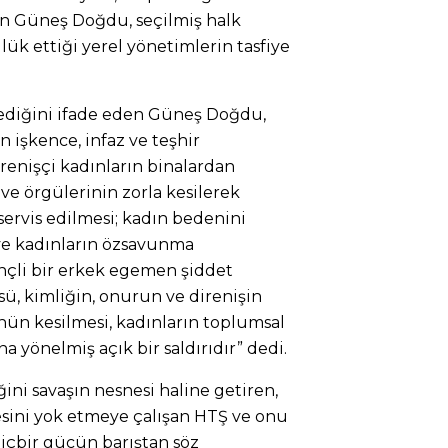
ran Güneş Doğdu, seçilmiş halk
ülük ettiği yerel yönetimlerin tasfiye
şlediğini ifade eden Güneş Doğdu,
n işkence, infaz ve teşhir
irenişçi kadınların binalardan
n ve örgülerinin zorla kesilerek
servis edilmesi; kadın bedenini
 ve kadınların özsavunma
nçli bir erkek egemen şiddet
üsü, kimliğin, onurun ve direnişin
nün kesilmesi, kadınların toplumsal
a yönelmiş açık bir saldırıdır” dedi.
ini savaşın nesnesi haline getiren,
desini yok etmeye çalışan HTŞ ve onu
içbir gücün barıştan söz