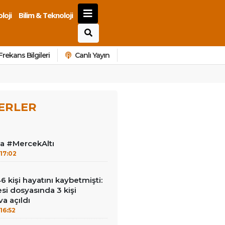
loji
Bilim & Teknoloji
Frekans Bilgileri
Canlı Yayın
ERLER
la #MercekAltı
17:02
kişi hayatını kaybetmişti:
esi dosyasında 3 kişi
a açıldı
16:52