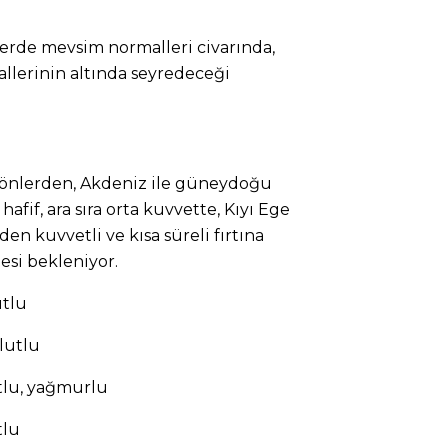
mlerde mevsim normalleri civarında,
llerinin altında seyredeceği
yönlerden, Akdeniz ile güneydoğu
fif, ara sıra orta kuvvette, Kıyı Ege
 kuvvetli ve kısa süreli fırtına
esi bekleniyor.
utlu
ulutlu
utlu, yağmurlu
tlu