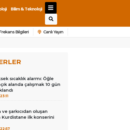
loji
Bilim & Teknoloji
Frekans Bilgileri
Canlı Yayın
ERLER
ek sıcaklık alarmı: Öğle
açık alanda çalışmak 10 gün
klandı
23:11
 ve şarkıcıdan oluşan
Kurdistane ilk konserini
22:57