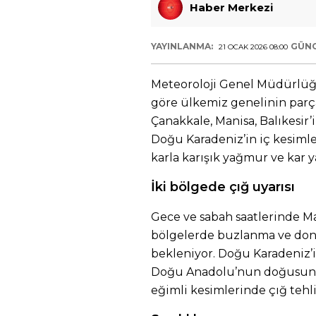
Haber Merkezi
YAYINLANMA:
GÜNC
21 OCAK 2026 08:00
Meteoroloji Genel Müdürlüğü
göre ülkemiz genelinin parçal
Çanakkale, Manisa, Balıkesir’
Doğu Karadeniz’in iç kesimle
karla karışık yağmur ve kar y
İki bölgede çığ uyarısı
Gece ve sabah saatlerinde M
bölgelerde buzlanma ve don ol
bekleniyor. Doğu Karadeniz’in
Doğu Anadolu’nun doğusund
eğimli kesimlerinde çığ tehl