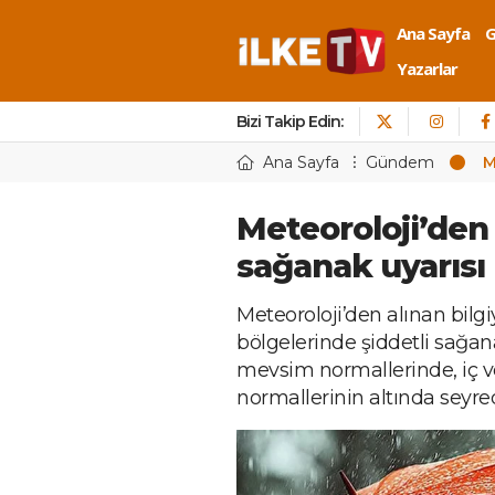
Ana Sayfa
Yazarlar
Bizi Takip Edin:
Ana Sayfa
Gündem
M
Meteoroloji’den 
sağanak uyarısı
Meteoroloji’den alınan bil
bölgelerinde şiddetli sağan
mevsim normallerinde, iç 
normallerinin altında seyred