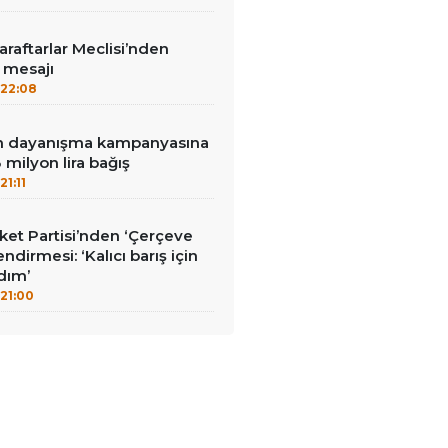
aftarlar Meclisi’nden
’ mesajı
22:08
nin dayanışma kampanyasına
milyon lira bağış
21:11
et Partisi’nden ‘Çerçeve
ndirmesi: ‘Kalıcı barış için
adım’
21:00