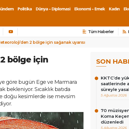
Gündem
Politika
Dünya – Diplomasi
Ekonomi – Emek
Kadın
Eko
Tüm Haberler
eteoroloji’den 2 bölge için sağanak uyarısı
2 bölge için
SON HAB
KKTC’de yüks
giye göre bugün Ege ve Marmara
saatlerinde 
ak bekleniyor. Sıcaklık batıda
süreyle yasa
5 Ağustos 2026
ve doğu kesimlerde ise mevsim
iyor.
70 müzisyen
Koma Keçen 
düzenledi
5 Ağustos 2026