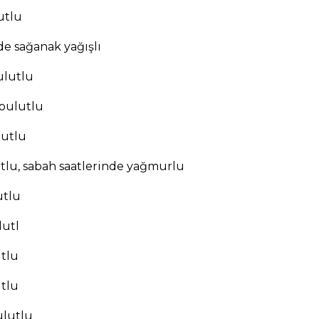
utlu
de sağanak yağışlı
bulutlu
 bulutlu
lutlu
utlu, sabah saatlerinde yağmurlu
utlu
lutl
utlu
utlu
ulutlu