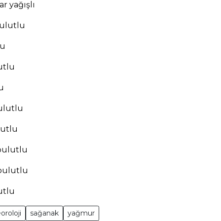
ar yağışlı
bulutlu
lu
utlu
lu
bulutlu
lutlu
 bulutlu
 bulutlu
utlu
roloji
sağanak
yağmur