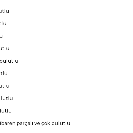
utlu
tlu
lu
utlu
 bulutlu
utlu
utlu
ulutlu
lutlu
tibaren parçalı ve çok bulutlu