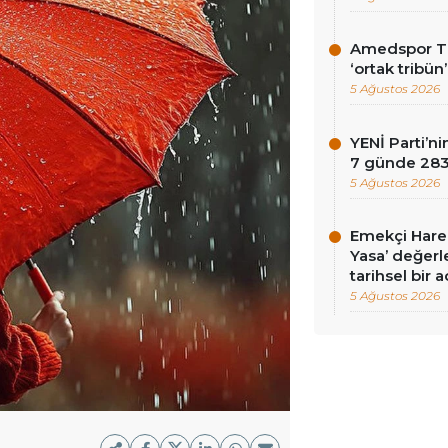
Amedspor Tar
‘ortak tribün
5 Ağustos 2026
YENİ Parti’
7 günde 283 
5 Ağustos 2026
Emekçi Harek
Yasa’ değerle
tarihsel bir 
5 Ağustos 2026