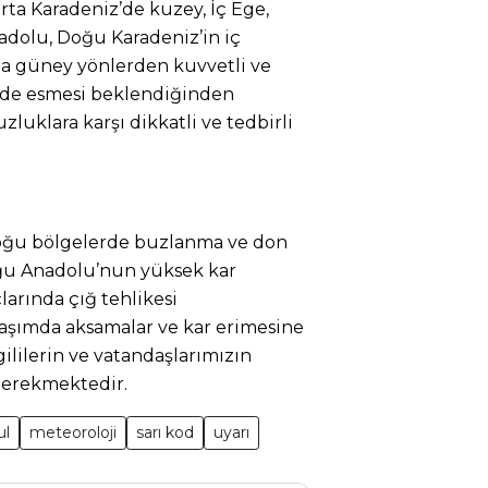
rta Karadeniz’de kuzey, İç Ege,
nadolu, Doğu Karadeniz’in iç
a güney yönlerden kuvvetli ve
inde esmesi beklendiğinden
uklara karşı dikkatli ve tedbirli
doğu bölgelerde buzlanma ve don
oğu Anadolu’nun yüksek kar
arında çığ tehlikesi
şımda aksamalar ve kar erimesine
gililerin ve vatandaşlarımızın
 gerekmektedir.
ul
meteoroloji
sarı kod
uyarı