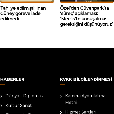
Tahliye edilmişti: İnan
Özel’den Güvenpark’ta
Güney göreve iade
‘süreç’ açıklaması:
edilmedi
‘Meclis’te konuşulması
gerektiğini düşünüyoruz’
HABERLER
KVKK BILGILENDIRMESI
Dünya – Diplomasi
Kamera Aydınlatma
Metni
Kültür Sanat
Hizmet Şartları