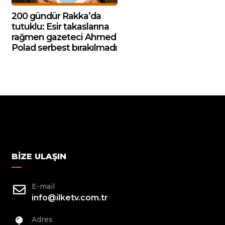
200 gündür Rakka’da
tutuklu: Esir takaslarına
rağmen gazeteci Ahmed
Polad serbest bırakılmadı
BIZE ULAŞIN
E-mail
info@ilketv.com.tr
Adres