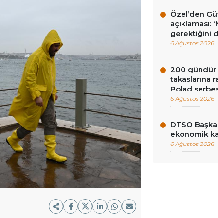
Özel’den Güv
açıklaması: 
gerektiğini 
6 Ağustos 2026
200 gündür R
takaslarına
Polad serbes
6 Ağustos 2026
DTSO Başkan
ekonomik ka
6 Ağustos 2026