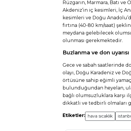
Rüzgarın, Marmara, Batı ve O
Akdeniz’in iç kesimleri, İç A
kesimleri ve Doğu Anadolu’d
fırtına (40-80 km/saat) şekl
meydana gelebilecek olumsuzl
olunması gerekmektedir.
Buzlanma ve don uyarısı
Gece ve sabah saatlerinde 
olayı, Doğu Karadeniz ve D
örtüsüne sahip eğimli yamaçl
bulunduğundan heyelan, ula
bağlı olumsuzluklara karşı il
dikkatli ve tedbirli olmaları
Etiketler:
hava sıcaklık
istanb