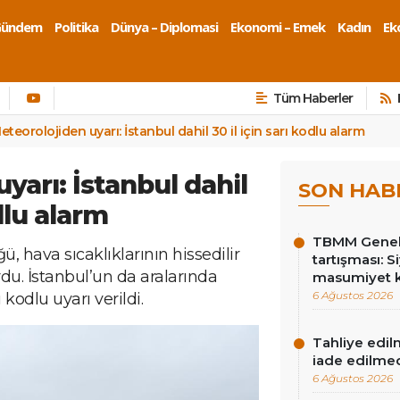
Gündem
Politika
Dünya – Diplomasi
Ekonomi – Emek
Kadın
Eko
Tüm Haberler
eteorolojiden uyarı: İstanbul dahil 30 il için sarı kodlu alarm
yarı: İstanbul dahil
SON HAB
odlu alarm
TBMM Genel 
, hava sıcaklıklarının hissedilir
tartışması: Si
u. İstanbul’un da aralarında
masumiyet k
6 Ağustos 2026
kodlu uyarı verildi.
Tahliye edil
iade edilme
6 Ağustos 2026