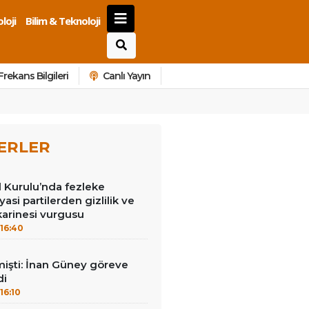
loji
Bilim & Teknoloji
Frekans Bilgileri
Canlı Yayın
ERLER
Kurulu’nda fezleke
yasi partilerden gizlilik ve
arinesi vurgusu
16:40
mişti: İnan Güney göreve
di
16:10