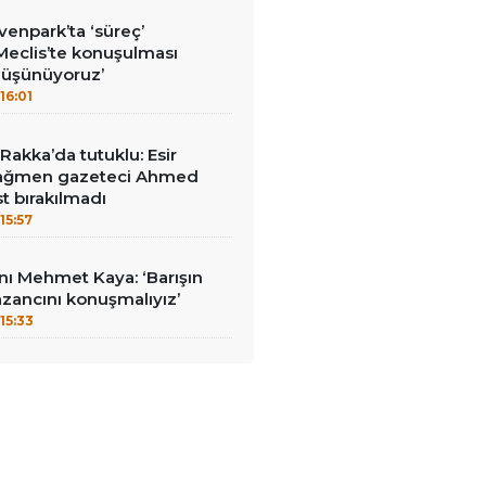
enpark’ta ‘süreç’
‘Meclis’te konuşulması
düşünüyoruz’
16:01
akka’da tutuklu: Esir
 rağmen gazeteci Ahmed
t bırakılmadı
15:57
ı Mehmet Kaya: ‘Barışın
zancını konuşmalıyız’
15:33