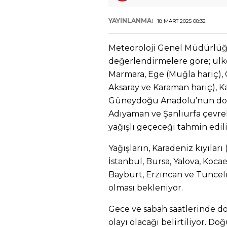
YAYINLANMA:
18 MART 2025 08:32
Meteoroloji Genel Müdürlüğü
değerlendirmelere göre; ülke
Marmara, Ege (Muğla hariç), G
Aksaray ve Karaman hariç), 
Güneydoğu Anadolu’nun doğu
Adıyaman ve Şanlıurfa çevrel
yağışlı geçeceği tahmin edili
Yağışların, Karadeniz kıyıları 
İstanbul, Bursa, Yalova, Koca
Bayburt, Erzincan ve Tunceli
olması bekleniyor.
Gece ve sabah saatlerinde 
olayı olacağı belirtiliyor. Do