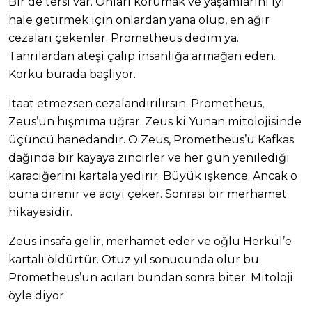
Bir de tersi var. Onları korumak ve yaşamlarını iyi
hale getirmek için onlardan yana olup, en ağır
cezaları çekenler. Prometheus dedim ya.
Tanrılardan ateşi çalıp insanlığa armağan eden.
Korku burada başlıyor.
İtaat etmezsen cezalandırılırsın. Prometheus,
Zeus’un hışmıma uğrar. Zeus ki Yunan mitolojisinde
üçüncü hanedandır. O Zeus, Prometheus’u Kafkas
dağında bir kayaya zincirler ve her gün yenilediği
karaciğerini kartala yedirir. Büyük işkence. Ancak o
buna direnir ve acıyı çeker. Sonrası bir merhamet
hikayesidir.
Zeus insafa gelir, merhamet eder ve oğlu Herkül’e
kartalı öldürtür. Otuz yıl sonucunda olur bu.
Prometheus’un acıları bundan sonra biter. Mitoloji
öyle diyor.