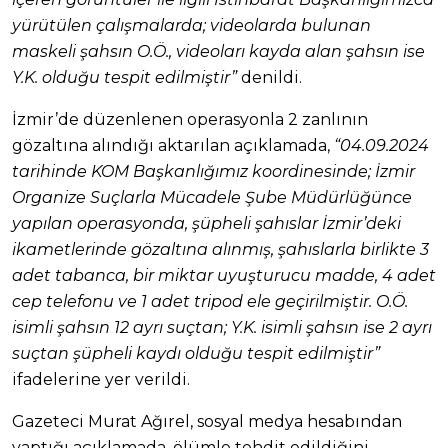
yürütülen çalışmalarda; videolarda bulunan
maskeli şahsın O.Ö., videoları kayda alan şahsın ise
Y.K. olduğu tespit edilmiştir”
denildi.
İzmir’de düzenlenen operasyonla 2 zanlının
gözaltına alındığı aktarılan açıklamada,
“04.09.2024
tarihinde KOM Başkanlığımız koordinesinde; İzmir
Organize Suçlarla Mücadele Şube Müdürlüğünce
yapılan operasyonda, şüpheli şahıslar İzmir’deki
ikametlerinde gözaltına alınmış, şahıslarla birlikte 3
adet tabanca, bir miktar uyuşturucu madde, 4 adet
cep telefonu ve 1 adet tripod ele geçirilmiştir. O.Ö.
isimli şahsın 12 ayrı suçtan; Y.K. isimli şahsın ise 2 ayrı
suçtan şüpheli kaydı olduğu tespit edilmiştir”
ifadelerine yer verildi.
Gazeteci Murat Ağırel, sosyal medya hesabından
yaptığı açıklamada, ölümle tehdit edildiğini