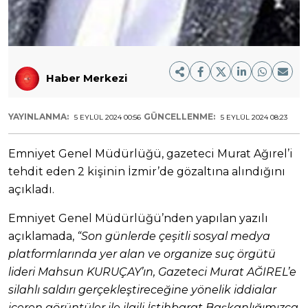
Haber Merkezi
YAYINLANMA:
GÜNCELLENME:
5 EYLÜL 2024 00:56
5 EYLÜL 2024 08:23
Emniyet Genel Müdürlüğü, gazeteci Murat Ağırel’i
tehdit eden 2 kişinin İzmir’de gözaltına alındığını
açıkladı.
Emniyet Genel Müdürlüğü’nden yapılan yazılı
açıklamada,
“Son günlerde çeşitli sosyal medya
platformlarında yer alan ve organize suç örgütü
lideri Mahsun KURUÇAY’ın, Gazeteci Murat AĞIREL’e
silahlı saldırı gerçekleştireceğine yönelik iddialar
içeren görüntüler ile ilgili İstihbarat Başkanlığımızca