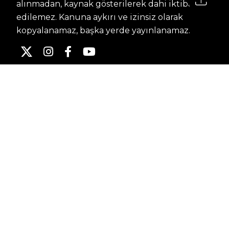
alınmadan, kaynak gösterilerek dahi iktibas
edilemez. Kanuna aykırı ve izinsiz olarak
kopyalanamaz, başka yerde yayınlanamaz.
HABERLER
Dünya – Diplomasi
Kültür Sanat
Ekonomi – Emek
Bilim & Teknoloji
Spor
KVKK BILGILENDIRMESI