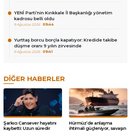
YENİ Parti’nin Kırıkkale İl Başkanlığı yönetim
kadrosu belli oldu
9 Ağustos 2026
09:44
Yurttaş borcu borçla kapatıyor: Kredide takibe
düşme oranı 9 yılın zirvesinde
9 Ağustos 2026
09:41
DIĞER HABERLER
Şarkıcı Cansever hayatını
Hürmüz’de anlaşma
kaybetti: Uzun süredir
ihtimali güçleniyor, savaşın