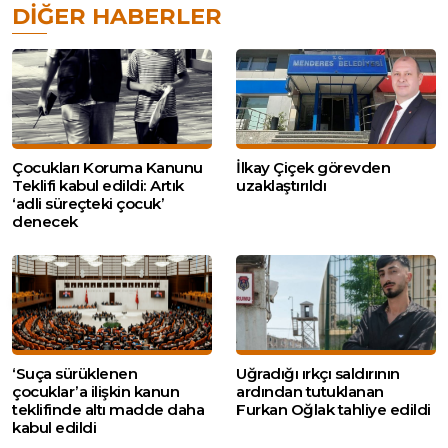
DIĞER HABERLER
Çocukları Koruma Kanunu
İlkay Çiçek görevden
Teklifi kabul edildi: Artık
uzaklaştırıldı
‘adli süreçteki çocuk’
denecek
‘Suça sürüklenen
Uğradığı ırkçı saldırının
çocuklar’a ilişkin kanun
ardından tutuklanan
teklifinde altı madde daha
Furkan Oğlak tahliye edildi
kabul edildi