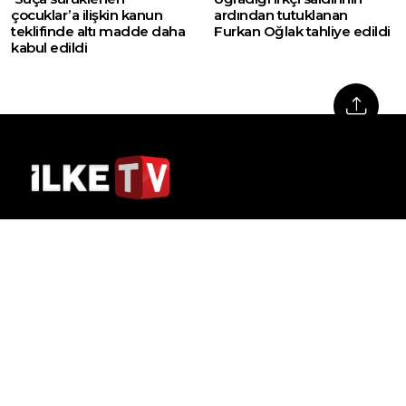
çocuklar’a ilişkin kanun
ardından tutuklanan
teklifinde altı madde daha
Furkan Oğlak tahliye edildi
kabul edildi
Web sitemizde yer alan haber içerikleri izin
alınmadan, kaynak gösterilerek dahi iktibas
edilemez. Kanuna aykırı ve izinsiz olarak
kopyalanamaz, başka yerde yayınlanamaz.
HABERLER