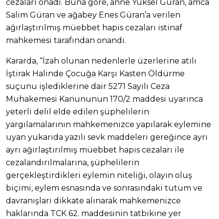
cezaları onadı. Buna göre, anne Yüksel Güran, amca
Salim Güran ve ağabey Enes Güran’a verilen
ağırlaştırılmış müebbet hapis cezaları istinaf
mahkemesi tarafından onandı.
Kararda, “İzah olunan nedenlerle üzerlerine atılı
İştirak Halinde Çocuğa Karşı Kasten Öldürme
suçunu işlediklerine dair 5271 Sayılı Ceza
Muhakemesi Kanununun 170/2 maddesi uyarınca
yeterli delil elde edilen şüphelilerin
yargılamalarının mahkemenizce yapılarak eylemine
uyan yukarıda yazılı sevk maddeleri gereğince ayrı
ayrı ağırlaştırılmış müebbet hapis cezaları ile
cezalandırılmalarına, şüphelilerin
gerçekleştirdikleri eylemin niteliği, olayın oluş
biçimi, eylem esnasında ve sonrasındaki tutum ve
davranışları dikkate alınarak mahkemenizce
haklarında TCK 62. maddesinin tatbikine yer