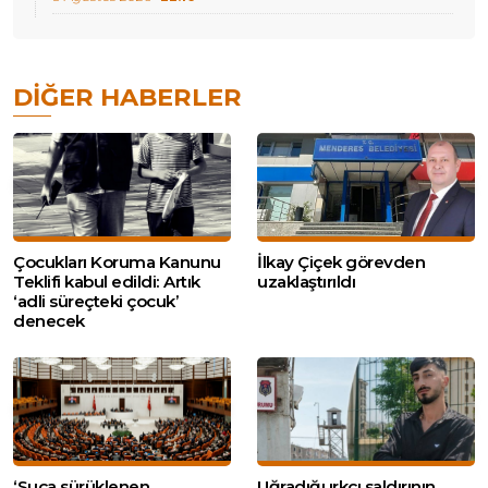
DIĞER HABERLER
Çocukları Koruma Kanunu
İlkay Çiçek görevden
Teklifi kabul edildi: Artık
uzaklaştırıldı
‘adli süreçteki çocuk’
denecek
‘Suça sürüklenen
Uğradığı ırkçı saldırının