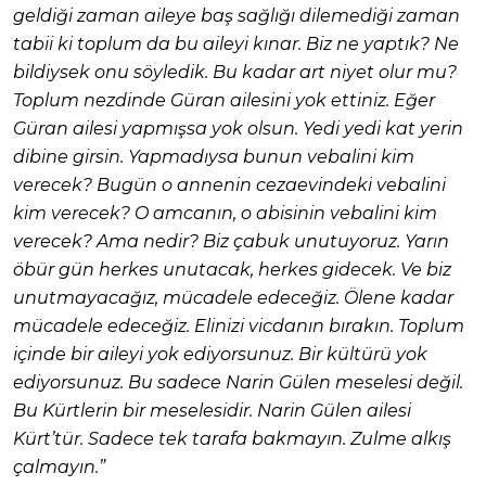
geldiği zaman aileye baş sağlığı dilemediği zaman
tabii ki toplum da bu aileyi kınar. Biz ne yaptık? Ne
bildiysek onu söyledik. Bu kadar art niyet olur mu?
Toplum nezdinde Güran ailesini yok ettiniz. Eğer
Güran ailesi yapmışsa yok olsun. Yedi yedi kat yerin
dibine girsin. Yapmadıysa bunun vebalini kim
verecek? Bugün o annenin cezaevindeki vebalini
kim verecek? O amcanın, o abisinin vebalini kim
verecek? Ama nedir? Biz çabuk unutuyoruz. Yarın
öbür gün herkes unutacak, herkes gidecek. Ve biz
unutmayacağız, mücadele edeceğiz. Ölene kadar
mücadele edeceğiz. Elinizi vicdanın bırakın. Toplum
içinde bir aileyi yok ediyorsunuz. Bir kültürü yok
ediyorsunuz. Bu sadece Narin Gülen meselesi değil.
Bu Kürtlerin bir meselesidir. Narin Gülen ailesi
Kürt’tür. Sadece tek tarafa bakmayın. Zulme alkış
çalmayın.”