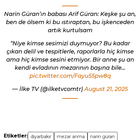
Narin Güran’ın babası Arif Güran: Keşke şu an,
ben de ölsem ki bu ıstıraptan, bu işkenceden
artık kurtulsam
“Niye kimse sesimizi duymuyor? Bu kadar
çıkan delil ve tespitlerle, raporlarla hiç kimse
ama hiç kimse sesini etmiyor. Bir anne şu an
kendi evladının mezarının başına bile…
pic.twitter.com/Fayu55pw8q
— İlke TV (@ilketvcomtr)
August 21, 2025
Etiketler:
diyarbakır
mezar anma
narin güran