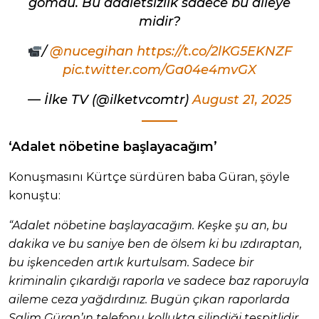
gömdü. Bu adaletsizlik sadece bu aileye
midir?
/
@nucegihan
https://t.co/2lKG5EKNZF
pic.twitter.com/Ga04e4mvGX
— İlke TV (@ilketvcomtr)
August 21, 2025
‘Adalet nöbetine başlayacağım’
Konuşmasını Kürtçe sürdüren baba Güran, şöyle
konuştu:
“Adalet nöbetine başlayacağım. Keşke şu an, bu
dakika ve bu saniye ben de ölsem ki bu ızdıraptan,
bu işkenceden artık kurtulsam. Sadece bir
kriminalin çıkardığı raporla ve sadece baz raporuyla
aileme ceza yağdırdınız. Bugün çıkan raporlarda
Salim Güran’ın telefonu kollukta silindiği tespitlidir.