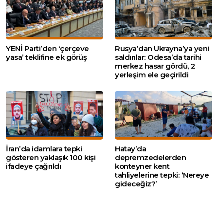
YENİ Parti’den ‘çerçeve
Rusya’dan Ukrayna’ya yeni
yasa’ teklifine ek görüş
saldırılar: Odesa’da tarihi
merkez hasar gördü, 2
yerleşim ele geçirildi
İran’da idamlara tepki
Hatay’da
gösteren yaklaşık 100 kişi
depremzedelerden
ifadeye çağrıldı
konteyner kent
tahliyelerine tepki: ‘Nereye
gideceğiz?’