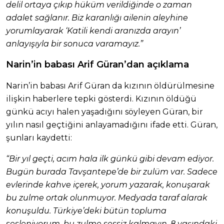
delil ortaya çıkıp hüküm verildiğinde o zaman
adalet sağlanır. Biz karanlığı ailenin aleyhine
yorumlayarak ‘Katili kendi aranızda arayın’
anlayışıyla bir sonuca varamayız.”
Narin’in babası Arif Güran’dan açıklama
Narin’in babası Arif Güran da kızının öldürülmesine
ilişkin haberlere tepki gösterdi. Kızının öldüğü
günkü acıyı halen yaşadığını söyleyen Güran, bir
yılın nasıl geçtiğini anlayamadığını ifade etti. Güran,
şunları kaydetti:
“Bir yıl geçti, acım hala ilk günkü gibi devam ediyor.
Bugün burada Tavşantepe’de bir zulüm var. Sadece
evlerinde kahve içerek, yorum yazarak, konuşarak
bu zulme ortak olunmuyor. Medyada taraf alarak
konuşuldu. Türkiye’deki bütün topluma
sesleniyorum, bu zulme sessiz kalmayın. 8 yaşındaki