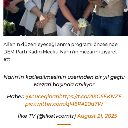
Ailenin düzenleyeceği anma programı öncesinde
DEM Parti Kadın Meclisi Narin’in mezarını ziyaret
etti.
Narin’in katledilmesinin üzerinden bir yıl geçti:
Mezarı başında anılıyor
Haber:
@nucegihan
https://t.co/2lKG5EKNZF
pic.twitter.com/qM6PA20a7W
— İlke TV (@ilketvcomtr)
August 21, 2025