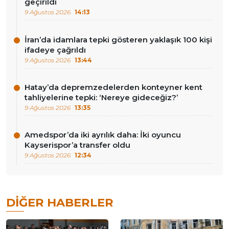
geçirildi
9 Ağustos 2026
14:13
İran’da idamlara tepki gösteren yaklaşık 100 kişi
ifadeye çağrıldı
9 Ağustos 2026
13:44
Hatay’da depremzedelerden konteyner kent
tahliyelerine tepki: ‘Nereye gideceğiz?’
9 Ağustos 2026
13:35
Amedspor’da iki ayrılık daha: İki oyuncu
Kayserispor’a transfer oldu
9 Ağustos 2026
12:34
DIĞER HABERLER