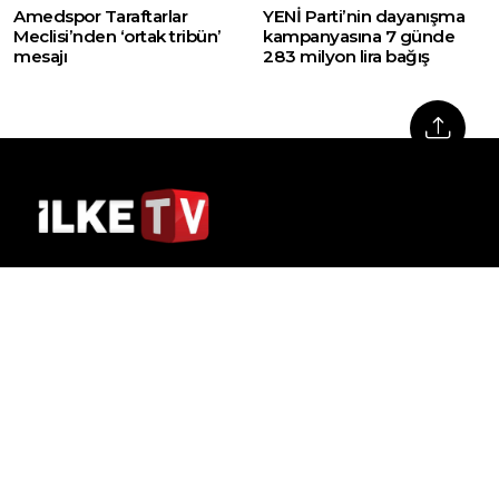
Amedspor Taraftarlar
YENİ Parti’nin dayanışma
Meclisi’nden ‘ortak tribün’
kampanyasına 7 günde
mesajı
283 milyon lira bağış
Web sitemizde yer alan haber içerikleri izin
alınmadan, kaynak gösterilerek dahi iktibas
edilemez. Kanuna aykırı ve izinsiz olarak
kopyalanamaz, başka yerde yayınlanamaz.
HABERLER