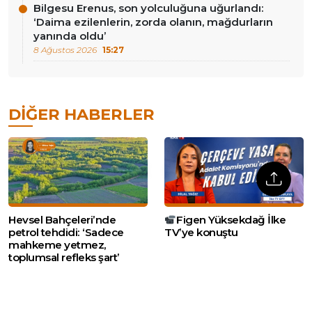
Bilgesu Erenus, son yolculuğuna uğurlandı:
‘Daima ezilenlerin, zorda olanın, mağdurların
yanında oldu’
8 Ağustos 2026
15:27
DIĞER HABERLER
Hevsel Bahçeleri’nde
Figen Yüksekdağ İlke
petrol tehdidi: ‘Sadece
TV’ye konuştu
mahkeme yetmez,
toplumsal refleks şart’