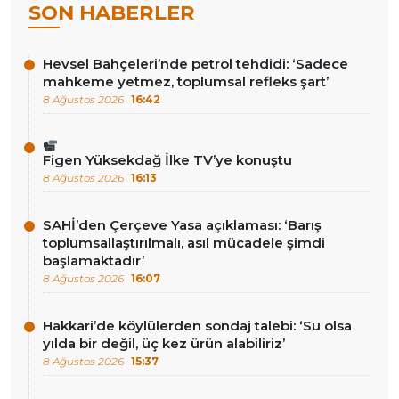
SON HABERLER
Hevsel Bahçeleri’nde petrol tehdidi: ‘Sadece
mahkeme yetmez, toplumsal refleks şart’
8 Ağustos 2026
16:42
Figen Yüksekdağ İlke TV’ye konuştu
8 Ağustos 2026
16:13
SAHİ’den Çerçeve Yasa açıklaması: ‘Barış
toplumsallaştırılmalı, asıl mücadele şimdi
başlamaktadır’
8 Ağustos 2026
16:07
Hakkari’de köylülerden sondaj talebi: ‘Su olsa
yılda bir değil, üç kez ürün alabiliriz’
8 Ağustos 2026
15:37