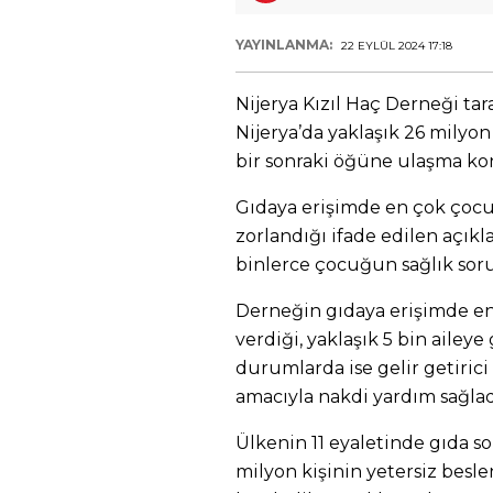
YAYINLANMA:
22 EYLÜL 2024 17:18
Nijerya Kızıl Haç Derneği ta
Nijerya’da yaklaşık 26 milyon
bir sonraki öğüne ulaşma kon
Gıdaya erişimde en çok çocukl
zorlandığı ifade edilen açıkl
binlerce çocuğun sağlık soru
Derneğin gıdaya erişimde en
verdiği, yaklaşık 5 bin aileye
durumlarda ise gelir getirici
amacıyla nakdi yardım sağlad
Ülkenin 11 eyaletinde gıda s
milyon kişinin yetersiz besle