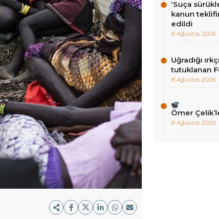
‘Suça sürükl
kanun teklif
edildi
8 Ağustos 2026
Uğradığı ırkç
tutuklanan F
8 Ağustos 2026
Ömer Çelik’
8 Ağustos 2026