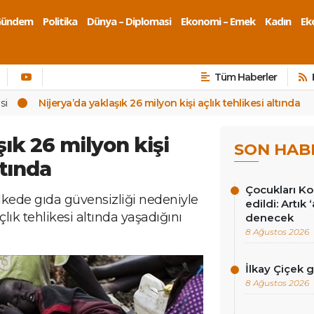
Gündem
Politika
Dünya – Diplomasi
Ekonomi – Emek
Kadın
Eko
Tüm Haberler
si
Nijerya’da yaklaşık 26 milyon kişi açlık tehlikesi altında
şık 26 milyon kişi
SON HAB
ltında
Çocukları Ko
ülkede gıda güvensizliği nedeniyle
edildi: Artık
çlık tehlikesi altında yaşadığını
denecek
8 Ağustos 2026
İlkay Çiçek 
8 Ağustos 2026