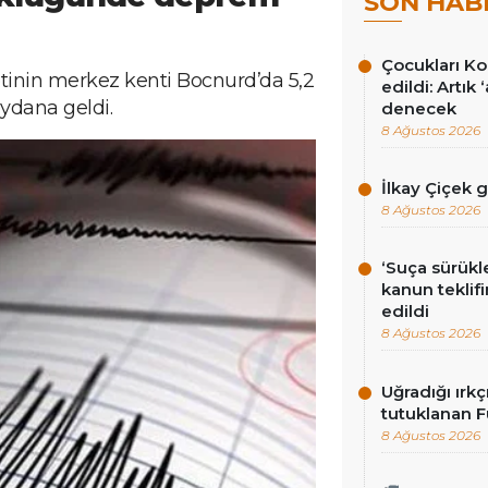
SON HAB
Çocukları Ko
etinin merkez kenti Bocnurd’da 5,2
edildi: Artık
dana geldi.
denecek
8 Ağustos 2026
İlkay Çiçek 
8 Ağustos 2026
‘Suça sürükl
kanun teklif
edildi
8 Ağustos 2026
Uğradığı ırkç
tutuklanan F
8 Ağustos 2026