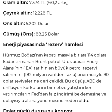
Gram altın:
7.374 TL (%0,2 artış)
Çeyrek altın:
12.228 TL
Ons altın:
5.202 Dolar
Gümüş (Ons):
88,23 Dolar
Enerji piyasasında ‘rezerv’ hamlesi
Hürmüz Boğazı’nın kapatılmasıyla bir ara 114 dolara
kadar tırmanan Brent petrol, Uluslararası Enerji
Ajansı’nın (IEA) tarihin en büyük petrol rezervi
salınımını (182 milyon varilden fazla) önermesiyle 90
dolar seviyelerine geri çekildi. Bu düşüş, ABD’de
enflasyon korkularını bir nebze yatıştırırken,
yatırımcıların Fed’den faiz indirimi beklemesine ve
dolayısıyla altına yönelmesine neden oldu.
Dolar güçlü duruşunu koruyor