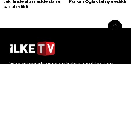
teklifinde altı madde daha
Furkan Oğlak tahliye edildi
kabul edildi
Web sitemizde yer alan haber içerikleri izin
alınmadan, kaynak gösterilerek dahi iktibas
edilemez. Kanuna aykırı ve izinsiz olarak
kopyalanamaz, başka yerde yayınlanamaz.
HABERLER