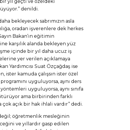
ir yıl geçti ve özeldeki
yüyor.” denildi.
daha bekleyecek sabrımızın asla
lığa, oradan işverenlere dek herkes
Sayın Bakan’ın eğitimin
rine karşılık alanda bekleyen yüz
me içinde bir yıl daha ucuz iş
lerine yer verilen açıklamaya
an Yardımcısı Suat Özçağdaş ise
, ister kamuda çalışsın ister özel
m programını uyguluyorsa, aynı ders
 yöntemleri uyguluyorsa, aynı sınıfa
götürüyor ama birbirinden farklı
 çok açık bir hak ihlali vardır” dedi.
n değil; öğretmenlik mesleğinin
ğini ve yıllardır gasp edilen