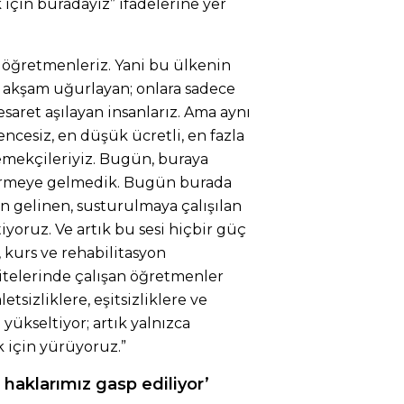
 için buradayız” ifadelerine yer
n öğretmenleriz. Yani bu ülkenin
, akşam uğurlayan; onlara sadece
saret aşılayan insanlarız. Ama aynı
cesiz, en düşük ücretli, en fazla
 emekçileriyiz. Bugün, buraya
dirmeye gelmedik. Bugün burada
en gelinen, susturulmaya çalışılan
iyoruz. Ve artık bu sesi hiçbir güç
, kurs ve rehabilitasyon
itelerinde çalışan öğretmenler
etsizliklere, eşitsizliklere ve
 yükseltiyor; artık yalnızca
 için yürüyoruz.”
 haklarımız gasp ediliyor’