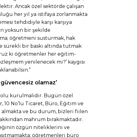
lektir. Ancak özel sektörde çalışan
ğu her yıl ya istifaya zorlanmakta
mesi tehdidiyle karşı karşıya
n yoksun bir şekilde
lama; öğretmeni susturmak, hak
 sürekli bir baskı altında tutmak
ruz ki öğretmenler her eğitim-
 sözleşmem yenilenecek mi?’ kaygısı
klanabilsin.”
ri güvencesiz olamaz’
kolu kurulmalıdır. Bugün özel
 10 No’lu Ticaret, Büro, Eğitim ve
 almakta ve bu durum, bizleri fiilen
 hakkından mahrum bırakmaktadır.
ğinin özgün niteliklerini ve
sıtmamakta; öğretmenleri büro