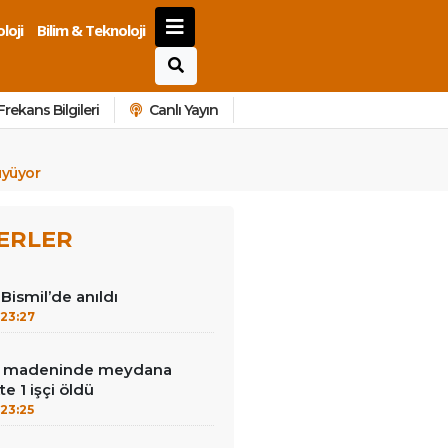
loji
Bilim & Teknoloji
Frekans Bilgileri
Canlı Yayın
üyüyor
ERLER
Bismil’de anıldı
23:27
tın madeninde meydana
e 1 işçi öldü
23:25