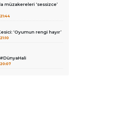
la müzakereleri ‘sessizce’
’
21:44
Kesici: ‘Oyumun rengi hayır’
21:10
a #DünyaHali
20:07