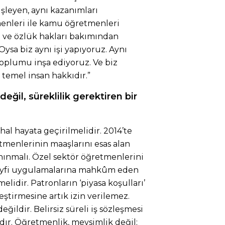
şleyen, aynı kazanımları
enleri ile kamu öğretmenleri
me ve özlük hakları bakımından
 Oysa biz aynı işi yapıyoruz. Aynı
toplumu inşa ediyoruz. Ve biz
n temel insan hakkıdır.”
eğil, süreklilik gerektiren bir
l hayata geçirilmelidir. 2014’te
menlerinin maaşlarını esas alan
nınmalı. Özel sektör öğretmenlerini
keyfi uygulamalarına mahkûm eden
melidir. Patronların ‘piyasa koşulları’
ştirmesine artık izin verilemez.
ğildir. Belirsiz süreli iş sözleşmesi
dır. Öğretmenlik, mevsimlik değil;