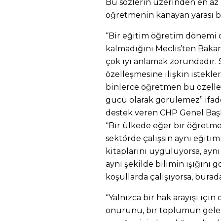
Bu sözlerin üzerinden en az b
öğretmenin kanayan yarası bü
“Bir eğitim öğretim dönemi 
kalmadığını Meclis’ten Bakan
çok iyi anlamak zorundadır. 
özelleşmesine ilişkin istekle
binlerce öğretmen bu özelleş
gücü olarak görülemez” ifade
destek veren CHP Genel Başk
“Bir ülkede eğer bir öğretmen
sektörde çalışsın aynı eğiti
kitaplarını uyguluyorsa, aynı
aynı şekilde bilimin ışığını 
koşullarda çalışıyorsa, burada
“Yalnızca bir hak arayışı içi
onurunu, bir toplumun gelece