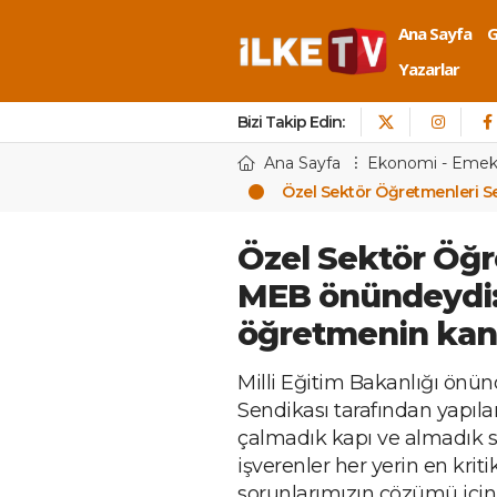
Ana Sayfa
Yazarlar
Bizi Takip Edin:
Ana Sayfa
Ekonomi - Eme
Özel Sektör Öğretmenleri S
Özel Sektör Öğr
MEB önündeydi:
öğretmenin kan
Milli Eğitim Bakanlığı önü
Sendikası tarafından yapıl
çalmadık kapı ve almadık s
işverenler her yerin en krit
sorunlarımızın çözümü için 