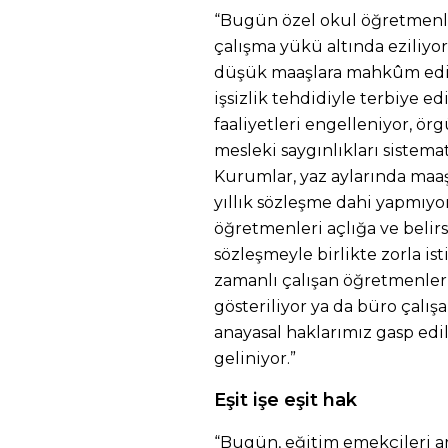
“Bugün özel okul öğretmenler
çalışma yükü altında eziliyo
düşük maaşlara mahkûm ediliy
işsizlik tehdidiyle terbiye ed
faaliyetleri engelleniyor, ör
mesleki saygınlıkları sistemat
Kurumlar, yaz aylarında ma
yıllık sözleşme dahi yapmıyor
öğretmenleri açlığa ve belirs
sözleşmeyle birlikte zorla ist
zamanlı çalışan öğretmenler,
gösteriliyor ya da büro çalış
anayasal haklarımız gasp ed
geliniyor.”
Eşit işe eşit hak
“Bugün, eğitim emekçileri a