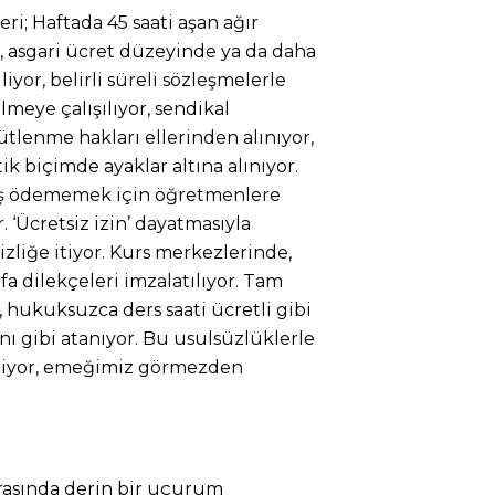
i; Haftada 45 saati aşan ağır
r, asgari ücret düzeyinde ya da daha
or, belirli süreli sözleşmelerle
ilmeye çalışılıyor, sendikal
gütlenme hakları ellerinden alınıyor,
ik biçimde ayaklar altına alınıyor.
aş ödememek için öğretmenlere
. ‘Ücretsiz izin’ dayatmasıyla
izliğe itiyor. Kurs merkezlerinde,
ifa dilekçeleri imzalatılıyor. Tam
 hukuksuzca ders saati ücretli gibi
anı gibi atanıyor. Bu usulsüzlüklerle
iliyor, emeğimiz görmezden
rasında derin bir uçurum