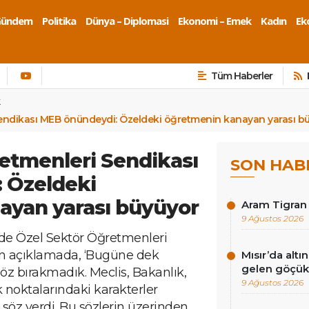
Gündem
Politika
Dünya – Diplomasi
Ekonomi – Emek
Kadın
Eko
Tüm Haberler
k
endikası MEB önündeydi: Özeldeki öğretmenin kanayan yarası b
etmenleri Sendikası
SON HAB
 Özeldeki
ayan yarası büyüyor
Aram Tigran 
9 Ağustos 2026
nde Özel Sektör Öğretmenleri
an açıklamada, ‘Bugüne dek
Mısır’da al
gelen göçükt
öz bırakmadık. Meclis, Bakanlık,
9 Ağustos 2026
ik noktalarındaki karakterler
söz verdi. Bu sözlerin üzerinden