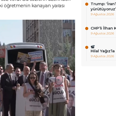
Trump: ‘İran’
deki öğretmenin kanayan yarası
yürütüyoruz
9 Ağustos 2026
CHP’li İlhan 
9 Ağustos 2026
Hilal Yağız’l
9 Ağustos 2026