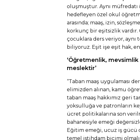
oluşmuştur. Aynı müfredatı i
hedefleyen özel okul öğretm
arasında; maaş, izin, sözleş
korkunç bir eşitsizlik vardır.
çocuklara ders veriyor, aynı 
biliyoruz. Eşit işe eşit hak, e
‘Öğretmenlik, mevsimlik d
meslektir’
“Taban maaş uygulaması derha
elimizden alınan, kamu öğret
taban maaş hakkımız geri ta
yoksulluğa ve patronların 
ücret politikalarına son veril
bahanesiyle emeği değersizle
Eğitim emeği, ucuz iş gücü de
temel istihdam biçimi olmalı