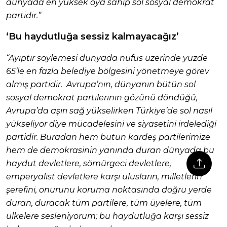
dünyada en yüksek oya sahip sol sosyal demokrat
partidir.”
‘Bu haydutluğa sessiz kalmayacağız’
“Ayıptır söylemesi dünyada nüfus üzerinde yüzde
65’le en fazla belediye bölgesini yönetmeye görev
almış partidir. Avrupa’nın, dünyanın bütün sol
sosyal demokrat partilerinin gözünü döndüğü,
Avrupa’da aşırı sağ yükselirken Türkiye’de sol nasıl
yükseliyor diye mücadelesini ve siyasetini irdelediği
partidir. Buradan hem bütün kardeş partilerimize
hem de demokrasinin yanında duran dünyada bu
haydut devletlere, sömürgeci devletlere,
emperyalist devletlere karşı ulusların, milletlerin
şerefini, onurunu koruma noktasında doğru yerde
duran, duracak tüm partilere, tüm üyelere, tüm
ülkelere sesleniyorum; bu haydutluğa karşı sessiz