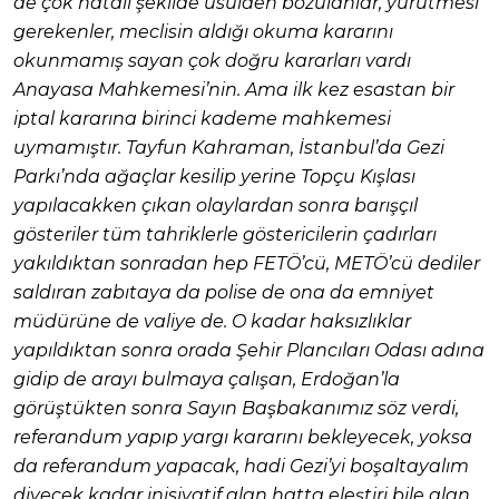
de çok hatalı şekilde usulden bozulanlar, yürütmesi
gerekenler, meclisin aldığı okuma kararını
okunmamış sayan çok doğru kararları vardı
Anayasa Mahkemesi’nin. Ama ilk kez esastan bir
iptal kararına birinci kademe mahkemesi
uymamıştır. Tayfun Kahraman, İstanbul’da Gezi
Parkı’nda ağaçlar kesilip yerine Topçu Kışlası
yapılacakken çıkan olaylardan sonra barışçıl
gösteriler tüm tahriklerle göstericilerin çadırları
yakıldıktan sonradan hep FETÖ’cü, METÖ’cü dediler
saldıran zabıtaya da polise de ona da emniyet
müdürüne de valiye de. O kadar haksızlıklar
yapıldıktan sonra orada Şehir Plancıları Odası adına
gidip de arayı bulmaya çalışan, Erdoğan’la
görüştükten sonra Sayın Başbakanımız söz verdi,
referandum yapıp yargı kararını bekleyecek, yoksa
da referandum yapacak, hadi Gezi’yi boşaltayalım
diyecek kadar inisiyatif alan hatta eleştiri bile alan