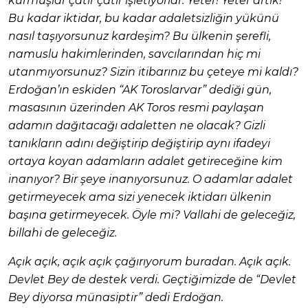
kurmuşlar çatır çatır işletiyorlar. Yeter! Yeter artık!
Bu kadar iktidar, bu kadar adaletsizliğin yükünü
nasıl taşıyorsunuz kardeşim? Bu ülkenin şerefli,
namuslu hakimlerinden, savcılarından hiç mi
utanmıyorsunuz? Sizin itibarınız bu çeteye mi kaldı?
Erdoğan’ın eskiden “AK Toroslarvar” dediği gün,
masasının üzerinden AK Toros resmi paylaşan
adamın dağıtacağı adaletten ne olacak? Gizli
tanıkların adını değiştirip değiştirip aynı ifadeyi
ortaya koyan adamların adalet getireceğine kim
inanıyor? Bir şeye inanıyorsunuz. O adamlar adalet
getirmeyecek ama sizi yenecek iktidarı ülkenin
başına getirmeyecek. Öyle mi? Vallahi de geleceğiz,
billahi de geleceğiz.
Açık açık, açık açık çağırıyorum buradan. Açık açık.
Devlet Bey de destek verdi. Geçtiğimizde de “Devlet
Bey diyorsa münasiptir” dedi Erdoğan.