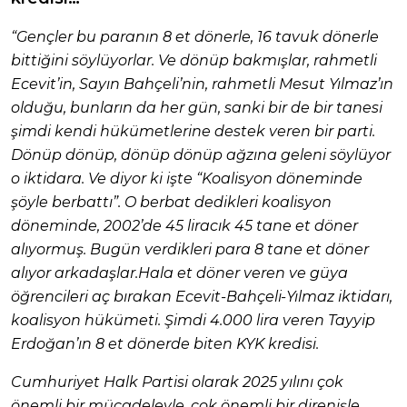
“Gençler bu paranın 8 et dönerle, 16 tavuk dönerle
bittiğini söylüyorlar. Ve dönüp bakmışlar, rahmetli
Ecevit’in, Sayın Bahçeli’nin, rahmetli Mesut Yılmaz’ın
olduğu, bunların da her gün, sanki bir de bir tanesi
şimdi kendi hükümetlerine destek veren bir parti.
Dönüp dönüp, dönüp dönüp ağzına geleni söylüyor
o iktidara. Ve diyor ki işte “Koalisyon döneminde
şöyle berbattı”. O berbat dedikleri koalisyon
döneminde, 2002’de 45 liracık 45 tane et döner
alıyormuş. Bugün verdikleri para 8 tane et döner
alıyor arkadaşlar.Hala et döner veren ve güya
öğrencileri aç bırakan Ecevit-Bahçeli-Yılmaz iktidarı,
koalisyon hükümeti. Şimdi 4.000 lira veren Tayyip
Erdoğan’ın 8 et dönerde biten KYK kredisi.
Cumhuriyet Halk Partisi olarak 2025 yılını çok
önemli bir mücadeleyle, çok önemli bir direnişle,