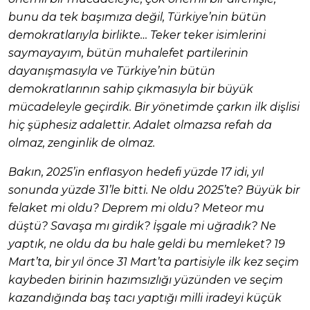
bunu da tek başımıza değil, Türkiye’nin bütün
demokratlarıyla birlikte… Teker teker isimlerini
saymayayım, bütün muhalefet partilerinin
dayanışmasıyla ve Türkiye’nin bütün
demokratlarının sahip çıkmasıyla bir büyük
mücadeleyle geçirdik. Bir yönetimde çarkın ilk dişlisi
hiç şüphesiz adalettir. Adalet olmazsa refah da
olmaz, zenginlik de olmaz.
Bakın, 2025’in enflasyon hedefi yüzde 17 idi, yıl
sonunda yüzde 31’le bitti. Ne oldu 2025’te? Büyük bir
felaket mi oldu? Deprem mi oldu? Meteor mu
düştü? Savaşa mı girdik? İşgale mi uğradık? Ne
yaptık, ne oldu da bu hale geldi bu memleket? 19
Mart’ta, bir yıl önce 31 Mart’ta partisiyle ilk kez seçim
kaybeden birinin hazımsızlığı yüzünden ve seçim
kazandığında baş tacı yaptığı milli iradeyi küçük