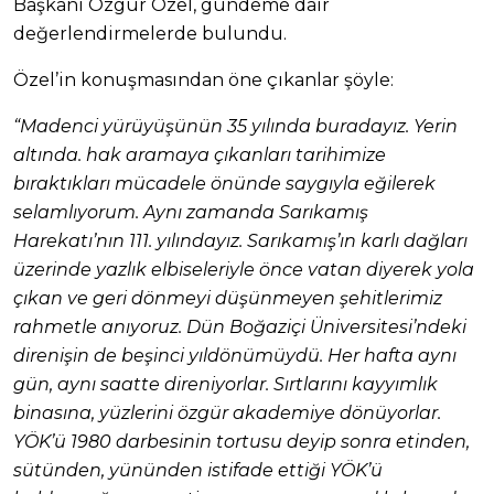
Başkanı Özgür Özel, gündeme dair
değerlendirmelerde bulundu.
Özel’in konuşmasından öne çıkanlar şöyle:
“Madenci yürüyüşünün 35 yılında buradayız. Yerin
altında. hak aramaya çıkanları tarihimize
bıraktıkları mücadele önünde saygıyla eğilerek
selamlıyorum. Aynı zamanda Sarıkamış
Harekatı’nın 111. yılındayız. Sarıkamış’ın karlı dağları
üzerinde yazlık elbiseleriyle önce vatan diyerek yola
çıkan ve geri dönmeyi düşünmeyen şehitlerimiz
rahmetle anıyoruz. Dün Boğaziçi Üniversitesi’ndeki
direnişin de beşinci yıldönümüydü. Her hafta aynı
gün, aynı saatte direniyorlar. Sırtlarını kayyımlık
binasına, yüzlerini özgür akademiye dönüyorlar.
YÖK’ü 1980 darbesinin tortusu deyip sonra etinden,
sütünden, yününden istifade ettiği YÖK’ü