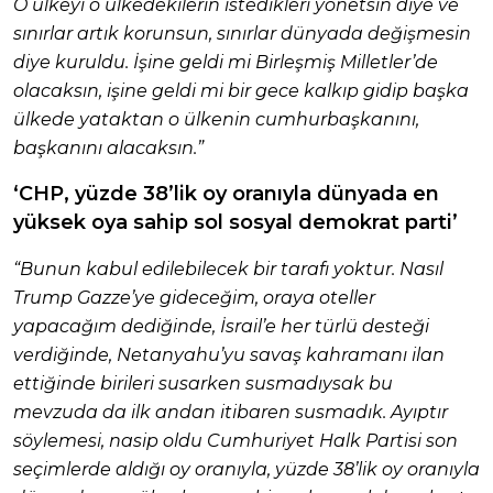
O ülkeyi o ülkedekilerin istedikleri yönetsin diye ve
sınırlar artık korunsun, sınırlar dünyada değişmesin
diye kuruldu. İşine geldi mi Birleşmiş Milletler’de
olacaksın, işine geldi mi bir gece kalkıp gidip başka
ülkede yataktan o ülkenin cumhurbaşkanını,
başkanını alacaksın.”
‘CHP, yüzde 38’lik oy oranıyla dünyada en
yüksek oya sahip sol sosyal demokrat parti’
“Bunun kabul edilebilecek bir tarafı yoktur. Nasıl
Trump Gazze’ye gideceğim, oraya oteller
yapacağım dediğinde, İsrail’e her türlü desteği
verdiğinde, Netanyahu’yu savaş kahramanı ilan
ettiğinde birileri susarken susmadıysak bu
mevzuda da ilk andan itibaren susmadık. Ayıptır
söylemesi, nasip oldu Cumhuriyet Halk Partisi son
seçimlerde aldığı oy oranıyla, yüzde 38’lik oy oranıyla