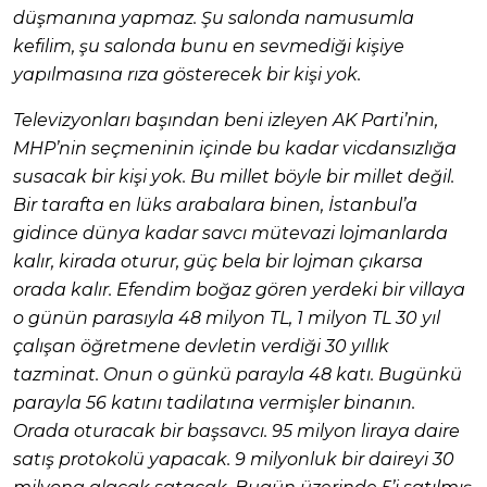
düşmanına yapmaz. Şu salonda namusumla
kefilim, şu salonda bunu en sevmediği kişiye
yapılmasına rıza gösterecek bir kişi yok.
Televizyonları başından beni izleyen AK Parti’nin,
MHP’nin seçmeninin içinde bu kadar vicdansızlığa
susacak bir kişi yok. Bu millet böyle bir millet değil.
Bir tarafta en lüks arabalara binen, İstanbul’a
gidince dünya kadar savcı mütevazi lojmanlarda
kalır, kirada oturur, güç bela bir lojman çıkarsa
orada kalır. Efendim boğaz gören yerdeki bir villaya
o günün parasıyla 48 milyon TL, 1 milyon TL 30 yıl
çalışan öğretmene devletin verdiği 30 yıllık
tazminat. Onun o günkü parayla 48 katı. Bugünkü
parayla 56 katını tadilatına vermişler binanın.
Orada oturacak bir başsavcı. 95 milyon liraya daire
satış protokolü yapacak. 9 milyonluk bir daireyi 30