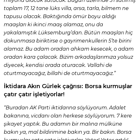
milyona alacak satacak. Bugün üzerinde 5’i satılmış
toplam 17, 12 tane lüks villa, arsa, tarla, bilmem ne
tapusu olacak. Baktığında ömür boyu aldığı
maaşları ki ikinci maaş alamaz, onu da
yakalamıştık Lüksemburg’dan. Bütün maaşları hiç
dokunmasa biriktirse o gayrimenkullerin 5’te birini
alamaz. Bu adam oradan ahkam kesecek, o adam
oradan kara çalacak. Bizim arkadaşlarımıza yolsuz
diyecek, kendisi orada oturacak. Vallahi de
oturtmayacağız, billahi de oturtmayacağız.”
İktidara Akın Gürlek çağrısı: Borsa kurmuşlar
çatır çatır işletiyorlar!
“Buradan AK Parti iktidarına söylüyorum. Adalet
bakanına, vicdanı olan herkese söylüyorum. 7 kere
şikayet yaptık. Bu adamın bir malına mülküne
bakın ya, mal bildirimine bakın ya. Bir bakın. Borsa