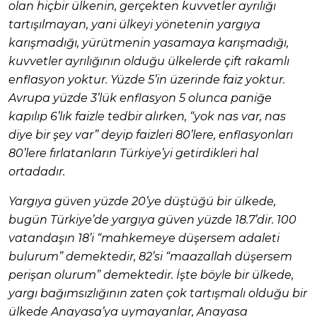
olan hiçbir ülkenin, gerçekten kuvvetler ayrılığı
tartışılmayan, yani ülkeyi yönetenin yargıya
karışmadığı, yürütmenin yasamaya karışmadığı,
kuvvetler ayrılığının olduğu ülkelerde çift rakamlı
enflasyon yoktur. Yüzde 5’in üzerinde faiz yoktur.
Avrupa yüzde 3’lük enflasyon 5 olunca paniğe
kapılıp 6’lık faizle tedbir alırken, “yok nas var, nas
diye bir şey var” deyip faizleri 80’lere, enflasyonları
80’lere fırlatanların Türkiye’yi getirdikleri hal
ortadadır.
Yargıya güven yüzde 20’ye düştüğü bir ülkede,
bugün Türkiye’de yargıya güven yüzde 18.7’dir. 100
vatandaşın 18’i “mahkemeye düşersem adaleti
bulurum” demektedir, 82’si “maazallah düşersem
perişan olurum” demektedir. İşte böyle bir ülkede,
yargı bağımsızlığının zaten çok tartışmalı olduğu bir
ülkede Anayasa’ya uymayanlar, Anayasa