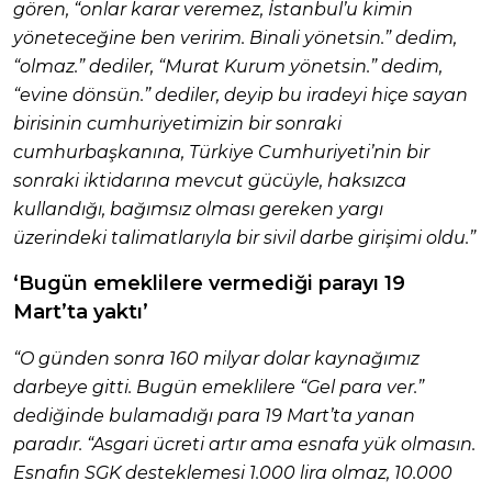
gören, “onlar karar veremez, İstanbul’u kimin
yöneteceğine ben veririm. Binali yönetsin.” dedim,
“olmaz.” dediler, “Murat Kurum yönetsin.” dedim,
“evine dönsün.” dediler, deyip bu iradeyi hiçe sayan
birisinin cumhuriyetimizin bir sonraki
cumhurbaşkanına, Türkiye Cumhuriyeti’nin bir
sonraki iktidarına mevcut gücüyle, haksızca
kullandığı, bağımsız olması gereken yargı
üzerindeki talimatlarıyla bir sivil darbe girişimi oldu.”
‘Bugün emeklilere vermediği parayı 19
Mart’ta yaktı’
“O günden sonra 160 milyar dolar kaynağımız
darbeye gitti. Bugün emeklilere “Gel para ver.”
dediğinde bulamadığı para 19 Mart’ta yanan
paradır. “Asgari ücreti artır ama esnafa yük olmasın.
Esnafın SGK desteklemesi 1.000 lira olmaz, 10.000