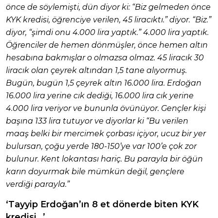
önce de söylemişti, dün diyor ki: “Biz gelmeden önce
KYK kredisi, öğrenciye verilen, 45 liracıktı.” diyor. “Biz.”
diyor, “şimdi onu 4.000 lira yaptık.” 4.000 lira yaptık.
Öğrenciler de hemen dönmüşler, önce hemen altın
hesabına bakmışlar o olmazsa olmaz. 45 liracık 30
liracık olan çeyrek altından 1,5 tane alıyormuş.
Bugün, bugün 1,5 çeyrek altın 16.000 lira. Erdoğan
16.000 lira yerine cık dediği, 16.000 lira cık yerine
4.000 lira veriyor ve bununla övünüyor. Gençler kişi
başına 133 lira tutuyor ve diyorlar ki “Bu verilen
maaş belki bir mercimek çorbası içiyor, ucuz bir yer
bulursan, çoğu yerde 180-150’ye var 100’e çok zor
bulunur. Kent lokantası hariç. Bu parayla bir öğün
karın doyurmak bile mümkün değil, gençlere
verdiği parayla.”
‘Tayyip Erdoğan’ın 8 et dönerde biten KYK
kredisi…’